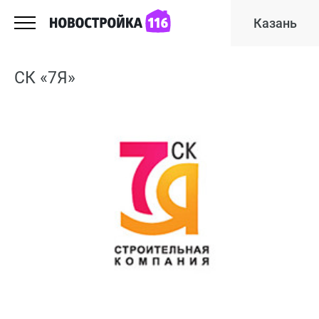
Казань
СК «7Я»