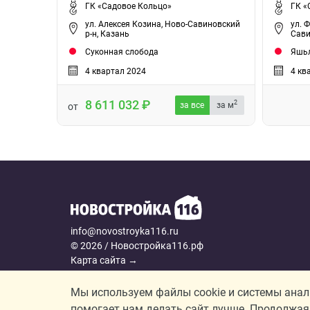
ГК «Садовое Кольцо»
ГК «
ул. Алексея Козина, Ново-Савиновский
ул. 
р-н, Казань
Сави
Суконная слобода
Яшьл
4 квартал 2024
4 кв
8 611 032
2
за все
за м
от
info@novostroyka116.ru
© 2026 / Новостройка116.рф
Карта сайта →
Политика конфиденциальности
Согласие на обработку персональных данных
Мы используем файлы cookie и системы аналит
помогает нам делать сайт лучше. Продолжая 