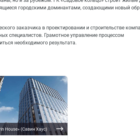
аны, но и за рубежом. ГК «Садовое кольцо» строит жилые 
овящиеся городскими доминантами, создающими новый обр
еского заказчика в проектировании и строительстве комп
ых специалистов. Грамотное управление процессом
иться необходимого результата.
in House» (Савин Хаус)