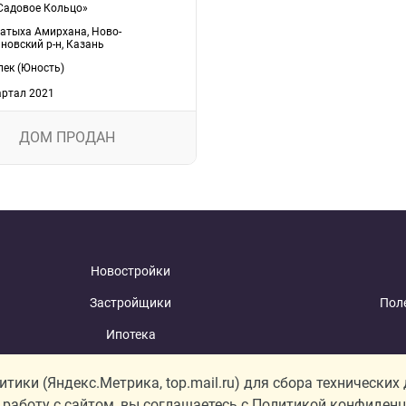
Садовое Кольцо»
Фатыха Амирхана, Ново-
новский р-н, Казань
ек (Юность)
артал 2021
ДОМ ПРОДАН
Новостройки
Застройщики
Пол
Ипотека
Ипотечный калькулятор
С
ики (Яндекс.Метрика, top.mail.ru) для сбора технических
работу с сайтом, вы соглашаетесь с
Политикой конфиденц