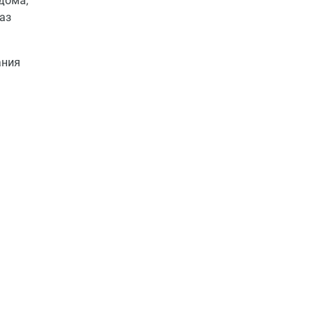
дома,
аз
ания