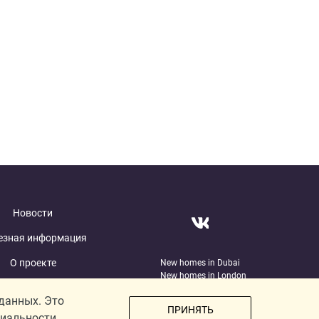
Новости
езная информация
О проекте
New homes in Dubai
New homes in London
отрудничество
 данных. Это
ПРИНЯТЬ
иальности.