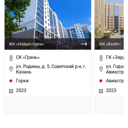
ЖК «Новые горки»
ЖК «Взлёт»
СК «Грань»
ГК «Зардо
ул. Родины, д. 5, Советский р-н, г.
ул. Годов
Казань
Авиастрои
Горки
Авиастро
2023
2023