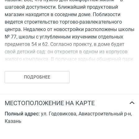
шаговой доступности. Ближайший продуктовый
магазин находится в соседнем доме. Поблизости
ведется строительство торгово-развлекательного
центра. Недалеко от новостройки расположены школы
№ 77, школы с углубленным изучением отдельных
предметов 54 и 62. Согласно проекту, в доме будет
свой детский сад: он откроется в одном из корпусов
жилого комплекса. В получасе ходьбы обширный парк
Крылья Советов.
ПОДРОБНЕЕ
Транспортная доступность
Проблем с мобильностью у жителей не возникнет:
недалеко от жилого комплекса новая скоростная
МЕСТОПОЛОЖЕНИЕ НА КАРТЕ
магистраль, по которой до центра города 10 минут на
машине без пробок. Автомобилисты смогут составить
Полный адрес:
ул. Годовикова, Авиастроительный р-н,
удобный маршрут в любой район города. Ближайшая
Казань
станция метро – «Авиастроительная» – в 30 минутах
ходьбы.