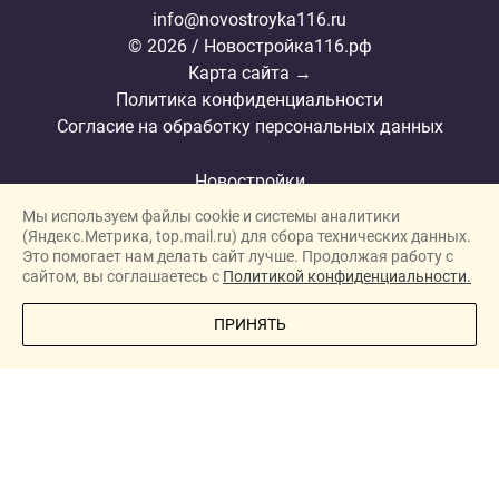
info@novostroyka116.ru
© 2026 / Новостройка116.рф
Карта сайта →
Политика конфиденциальности
Согласие на обработку персональных данных
Новостройки
Мы используем файлы cookie и системы аналитики
Застройщики
(Яндекс.Метрика, top.mail.ru) для сбора технических данных.
Ипотека
Это помогает нам делать сайт лучше. Продолжая работу с
сайтом, вы соглашаетесь с
Политикой конфиденциальности.
Ипотечный калькулятор
ПОЗВОНИТЕ МНЕ
ПРИНЯТЬ
Новости
Полезная информация
О проекте
Сотрудничество