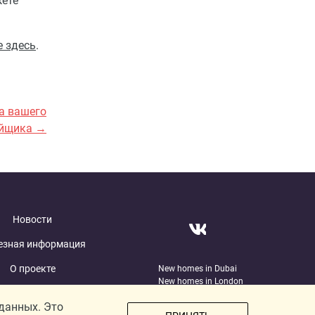
жете
е здесь
.
а вашего
ойщика →
Новости
езная информация
О проекте
New homes in Dubai
New homes in London
отрудничество
 данных. Это