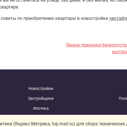
ы не останетесь на улице: без денег и без жилья, но смо
вартире.
то советы по приобретению квартиры в новостройке
чистайт
Явные признаки банкротств
застр
Новостройки
Застройщики
Пол
Ипотека
Ипотечный калькулятор
С
ики (Яндекс.Метрика, top.mail.ru) для сбора технических