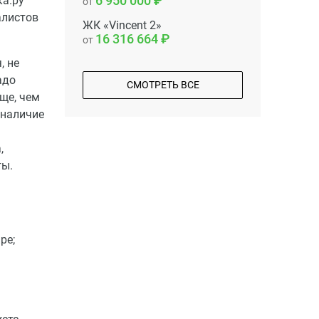
6 950 000
ка.ру
от
алистов
ЖК «Vincent 2»
16 316 664
от
, не
адо
СМОТРЕТЬ ВСЕ
още, чем
 наличие
,
ты.
ре;