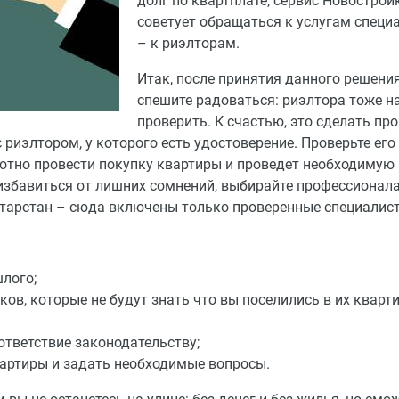
долг по квартплате, сервис Новострой
советует обращаться к услугам специ
– к риэлторам.
Итак, после принятия данного решения
спешите радоваться: риэлтора тоже н
проверить. К счастью, это сделать пр
с риэлтором, у которого есть удостоверение. Проверьте его
мотно провести покупку квартиры и проведет необходимую
избавиться от лишних сомнений, выбирайте профессионала
атарстан – сюда включены только проверенные специалис
шлого;
ов, которые не будут знать что вы поселились в их кварти
ответствие законодательству;
вартиры и задать необходимые вопросы.