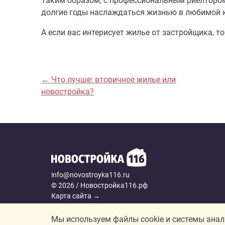
Таким образом, с профессиональным риелтором в
долгие годы наслаждаться жизнью в любимой к
А если вас интерисует жилье от застройщика, 
← Что лучше: вторичное жилье или
новостройка?
info@novostroyka116.ru
© 2026 / Новостройка116.рф
Карта сайта →
Политика конфиденциальности
Согласие на обработку персональных данных
Мы используем файлы cookie и системы аналит