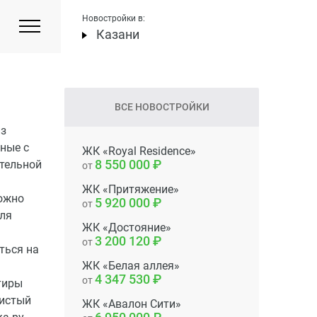
Новостройки в:
Казани
ВСЕ НОВОСТРОЙКИ
из
нные с
ЖК «Royal Residence»
8 550 000
тельной
от
ЖК «Притяжение»
ожно
5 920 000
от
Для
ЖК «Достояние»
3 200 120
от
ться на
ЖК «Белая аллея»
4 347 530
от
тиры
систый
ЖК «Авалон Сити»