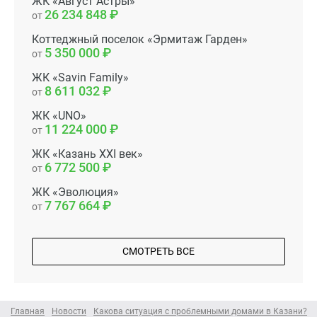
ЖК «Август Астры»
26 234 848
от
Коттеджный поселок «Эрмитаж Гарден»
5 350 000
от
ЖК «Savin Family»
8 611 032
от
ЖК «UNO»
11 224 000
от
ЖК «Казань XXI век»
6 772 500
от
ЖК «Эволюция»
7 767 664
от
СМОТРЕТЬ ВСЕ
Главная
Новости
Какова ситуация с проблемными домами в Казани?