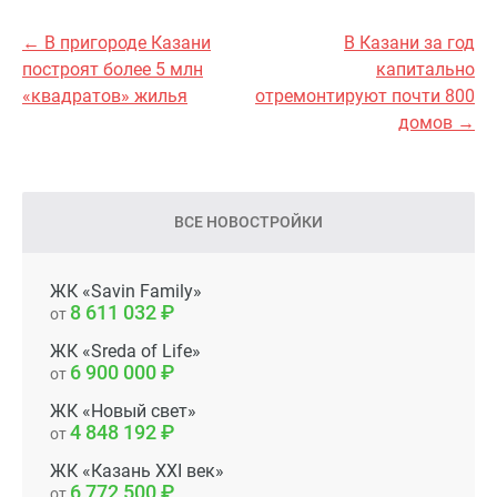
← В пригороде Казани
В Казани за год
построят более 5 млн
капитально
«квадратов» жилья
отремонтируют почти 800
домов →
ВСЕ НОВОСТРОЙКИ
ЖК «Savin Family»
8 611 032
от
ЖК «Sreda of Life»
6 900 000
от
ЖК «Новый свет»
4 848 192
от
ЖК «Казань XXI век»
6 772 500
от