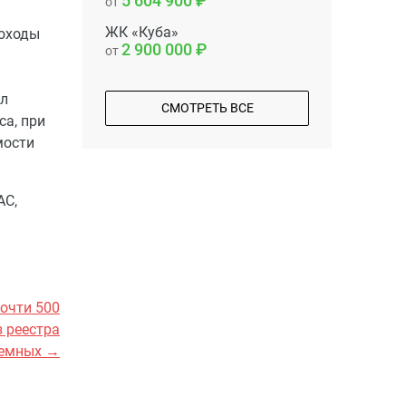
5 604 900
от
ЖК «Куба»
оходы
2 900 000
от
ел
СМОТРЕТЬ ВСЕ
са, при
мости
АС,
почти 500
 реестра
емных →