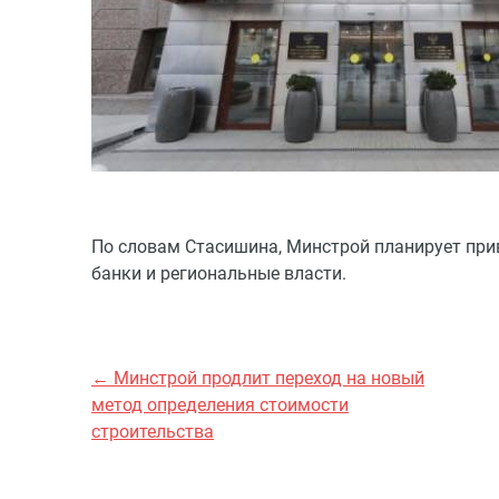
По словам Стасишина, Минстрой планирует прив
банки и региональные власти.
← Минстрой продлит переход на новый
метод определения стоимости
строительства