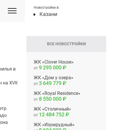
Новостройки в:
Казани
ВСЕ НОВОСТРОЙКИ
ЖК «Clover House»
9 295 000
от
жилья в
ЖК «Дом у озера»
 на XVII
3 649 779
от
ЖК «Royal Residence»
8 550 000
от
етр
ЖК «Столичный»
12 484 752
адо
от
 она
ЖК «Изумрудный»