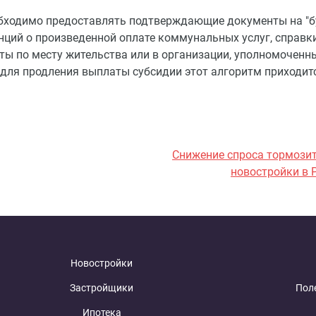
обходимо предоставлять подтверждающие документы на "б
анций о произведенной оплате коммунальных услуг, справк
иты по месту жительства или в организации, уполномоченн
в для продления выплаты субсидии этот алгоритм приходит
Снижение спроса тормозит
новостройки в 
Новостройки
Застройщики
Пол
Ипотека