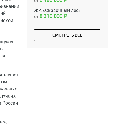
6 480 000
от
ризнании
ЖК «Сказочный лес»
ний
8 310 000
от
ийской
СМОТРЕТЬ ВСЕ
окумент
 в
для
аявления
 том
аченных
случаях
в России
тся,