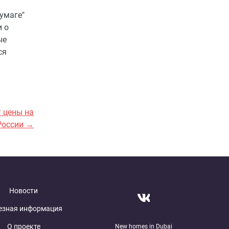
умаге"
и о
ые
ся
 цены на
России →
Новости
езная информация
О проекте
New homes in Dubai