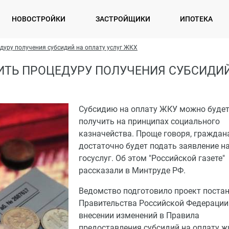
НОВОСТРОЙКИ
ЗАСТРОЙЩИКИ
ИПОТЕКА
дуру получения субсидий на оплату услуг ЖКХ
ТЬ ПРОЦЕДУРУ ПОЛУЧЕНИЯ СУБСИДИЙ
Субсидию на оплату ЖКУ можно буде
получить на принципах социального
казначейства. Проще говоря, гражда
достаточно будет подать заявление н
госуслуг. Об этом "Российской газете"
рассказали в Минтруде РФ.
Ведомство подготовило проект поста
Правительства Российской Федерации
внесении изменений в Правила
предоставления субсидий на оплату ж