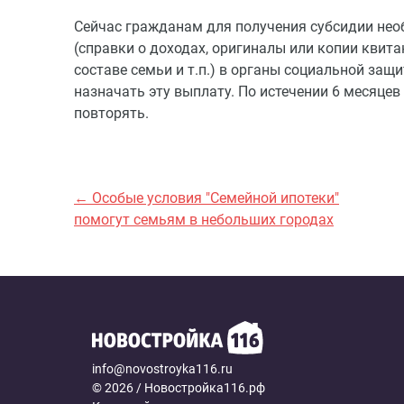
Сейчас гражданам для получения субсидии не
(справки о доходах, оригиналы или копии квит
составе семьи и т.п.) в органы социальной защ
назначать эту выплату. По истечении 6 месяце
повторять.
← Особые условия "Семейной ипотеки"
помогут семьям в небольших городах
info@novostroyka116.ru
© 2026 / Новостройка116.рф