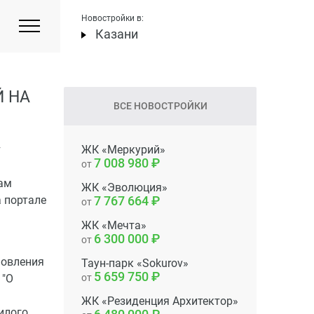
Новостройки в:
Казани
 НА
ВСЕ НОВОСТРОЙКИ
т
ЖК «Меркурий»
7 008 980
от
нам
ЖК «Эволюция»
а портале
7 767 664
от
ЖК «Мечта»
6 300 000
от
новления
Таун-парк «Sokurov»
5 659 750
 "О
от
ЖК «Резиденция Архитектор»
илого