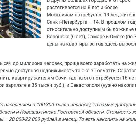
В других больших городах этот срок
растягивается на 8 лет и более.
Москвичам потребуется 19 лет, жител
Санкт-Петербурга – 14. В прошлом год
относительно доступным было жилье 
Воронеже (6 лет), Самаре и Омске (по 7
цены на квартиры за год здесь вырос
тысяч до миллиона человек, проще всего заработать на жи
ительно доступная недвижимость также в Тольятти, Саратов
пить квартиру жителям Сочи, где на это потребуется 16 ле
ри зарплате в 35 тысяч руб.), и Севастополя (нужно накопит
с населением в 100-300 тысяч человек), то самые доступн
области и Новошахтинске Ростовской области. Стоимость 
 – 20 000-22 000 рублей в месяц. То есть накопить на жил