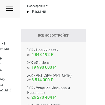
Новостройки в:
Казани
ВСЕ НОВОСТРОЙКИ
 на
ения.
ЖК «Новый свет»
4 848 192
от
е
ЖК «Garden»
е
19 990 000
от
е.
ЖК «ART City» (АРТ Сити)
пку
8 514 000
от
ка
ЖК «Усадьба Иванова и
о за 5
Киселева»
26 270 404
от