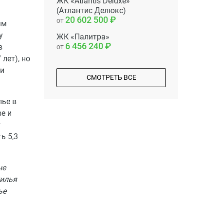
ЖК «Atlantis Deluxe»
(Атлантис Делюкс)
20 602 500
от
ям
у
ЖК «Палитра»
6 456 240
в
от
 лет), но
ли
СМОТРЕТЬ ВСЕ
лье в
е и
т
ь 5,3
ые
жилья
ье