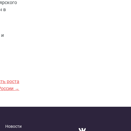
ярского
ч в
 и
ть роста
 России →
Новости