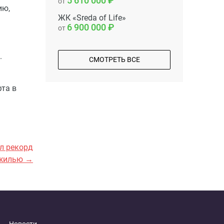
5 610 000
от
ию,
ЖК «Sreda of Life»
6 900 000
от
.
СМОТРЕТЬ ВСЕ
та в
ал рекорд
 жилью →