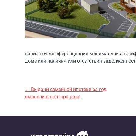
варианты дифференциации минимальных тарифов
доме или наличия или отсутствия задолженност
← Выдачи семейной ипотеки за год
выросли в полтора раза