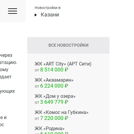
Новостройки в:
Казани
ВСЕ НОВОСТРОЙКИ
 через
уатацию.
ЖК «ART City» (АРТ Сити)
8 514 000
ному
от
едает
ЖК «Аквамарин»
6 224 000
от
вующих
ЖК «Дом у озера»
3 649 779
от
ЖК «Комос на Губкина»
е и
7 220 000
от
ос
ЖК «Родина»