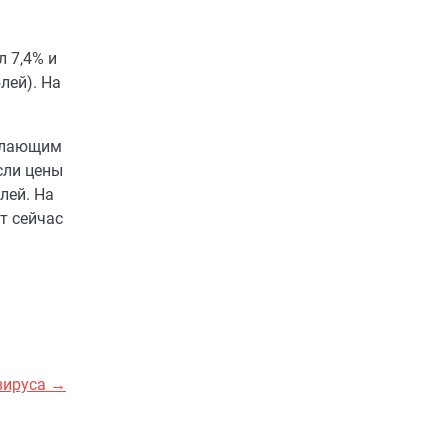
л 7,4% и
лей). На
желающим
сли цены
лей. На
т сейчас
 вируса →