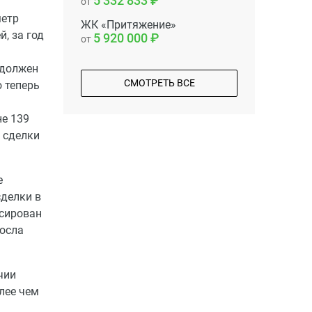
5 332 833
от
метр
ЖК «Притяжение»
, за год
5 920 000
от
 должен
СМОТРЕТЬ ВСЕ
о теперь
е 139
 сделки
е
сделки в
ксирован
росла
чии
лее чем