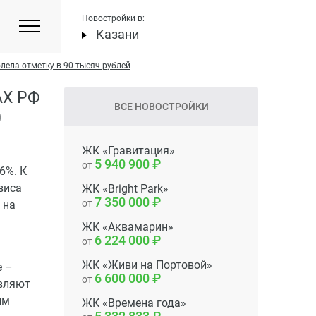
Новостройки в:
Казани
лела отметку в 90 тысяч рублей
Х РФ
ВСЕ НОВОСТРОЙКИ
0
ЖК «Гравитация»
5 940 900
от
6%. К
виса
ЖК «Bright Park»
7 350 000
от
 на
ЖК «Аквамарин»
6 224 000
от
ЖК «Живи на Портовой»
е –
6 600 000
от
авляют
им
ЖК «Времена года»