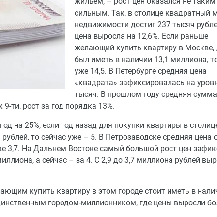
жильем, – рост цен оказался не таким
сильным. Так, в столице квадратный 
недвижимости достиг 237 тысяч рублей
цена выросла на 12,6%. Если раньше
желающий купить квартиру в Москве,
был иметь в наличии 13,1 миллиона, т
уже 14,5. В Петербурге средняя цена
«квадрата» зафиксировалась на уровн
тысяч. В прошлом году средняя сумма
 9-ти, рост за год порядка 13%.
год на 25%, если год назад для покупки квартиры в столиц
рублей, то сейчас уже – 5. В Петрозаводске средняя цена 
уже 3,7. На Дальнем Востоке самый большой рост цен зафи
иллиона, а сейчас – за 4. С 2,9 до 3,7 миллиона рублей вы
ающим купить квартиру в этом городе стоит иметь в нали
единственным городом-миллионником, где цены выросли бо