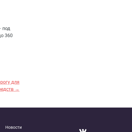
– под
до 360
орогу для
редств →
Новости