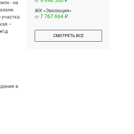
9 098 500
от
млн - на
азани.
ЖК «Эволюция»
7 767 664
 участка
от
кая –
 ж\д
СМОТРЕТЬ ВСЕ
ждения в