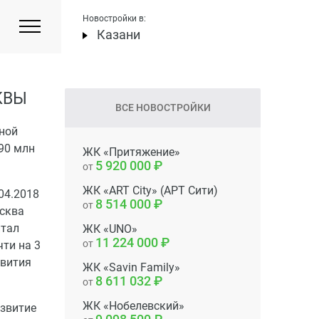
Новостройки в:
Казани
КВЫ
ВСЕ НОВОСТРОЙКИ
ной
90 млн
ЖК «Притяжение»
5 920 000
от
ЖК «ART City» (АРТ Сити)
04.2018
8 514 000
от
осква
итал
ЖК «UNO»
11 224 000
от
ти на 3
звития
ЖК «Savin Family»
8 611 032
от
ЖК «Нобелевский»
азвитие