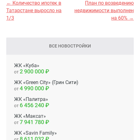
← Количество ипотек в
План по возведению
Татарстане выросло на
недвижимости выполнен
1/3
на 60% →
ВСЕ НОВОСТРОЙКИ
ЖК «Куба»
2 900 000
от
ЖК «Green City» (Грин Сити)
4 990 000
от
ЖК «Палитра»
6 456 240
от
ЖК «Максат»
7 941 780
от
ЖК «Savin Family»
8 611 032
от