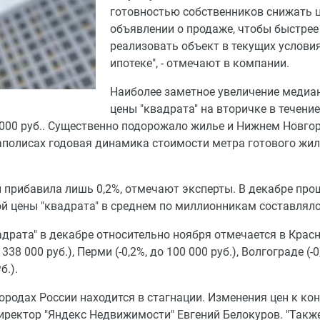
готовностью собственников снижать ц
объявлении о продаже, чтобы быстрее
реализовать объект в текущих услови
ипотеке", - отмечают в компании.
Наиболее заметное увеличение медиа
цены "квадрата" на вторичке в течение
2 000 руб.. Существенно подорожало жилье и Нижнем Новгор
егаполисах годовая динамика стоимости метра готового жи
 прибавила лишь 0,2%, отмечают эксперты. В декабре про
й цены "квадрата" в среднем по миллионникам составляло
рата" в декабре относительно ноября отмечается в Красн
о 338 000 руб.), Перми (-0,2%, до 100 000 руб.), Волгограде (-0
б.).
ородах России находится в стагнации. Изменения цен к кон
ректор "Яндекс Недвижимости" Евгений Белокуров. "Также