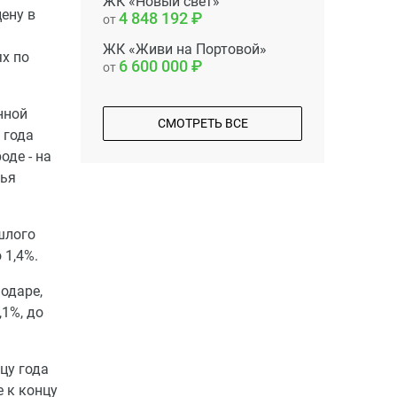
ЖК «Новый свет»
ену в
4 848 192
от
ЖК «Живи на Портовой»
ях по
6 600 000
от
нной
СМОТРЕТЬ ВСЕ
 года
оде - на
лья
шлого
 1,4%.
одаре,
,1%, до
цу года
 к концу