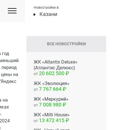
Новостройки в:
Казани
ВСЕ НОВОСТРОЙКИ
 год
 меньший
ЖК «Atlantis Deluxe»
й период
(Атлантис Делюкс)
20 602 500
от
 цены на
"Яндекс
ЖК «Эволюция»
7 767 664
от
ЖК «Меркурий»
а на
7 008 980
от
иках
.
ЖК «Milli House»
13 472 415
 2024
от
й