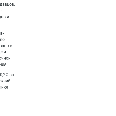
одавцов.
-
цов и
в-
 по
вано в
е и
очной
ния.
0,2% за
Нижний
рынке