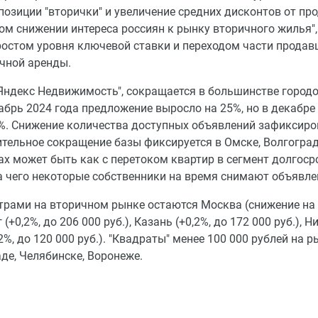
озиции "вторички" и увеличение средних дисконтов от пр
м снижении интереса россиян к рынку вторичного жилья", 
 ростом уровня ключевой ставки и переходом части продав
очной аренды.
Яндекс Недвижимость", сокращается в большинстве городо
абрь 2024 года предложение выросло на 25%, но в декабре
4%. Снижение количества доступных объявлений зафиксиро
ительное сокращение базы фиксируется в Омске, Волгоград
х может быть как с перетоком квартир в сегмент долгоср
за чего некоторые собственники на время снимают объявле
ами на вторичном рынке остаются Москва (снижение на 
 (+0,2%, до 206 000 руб.), Казань (+0,2%, до 172 000 руб.), 
,2%, до 120 000 руб.). "Квадраты" менее 100 000 рублей на 
де, Челябинске, Воронеже.