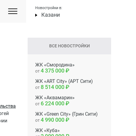
Новостройки в:
Казани
ВСЕ НОВОСТРОЙКИ
ЖК «Смородина»
4 375 000
от
ЖК «ART City» (АРТ Сити)
8 514 000
от
ЖК «Аквамарин»
6 224 000
от
ельства
ргей
ЖК «Green City» (Грин Сити)
4 990 000
нии
от
ЖК «Куба»