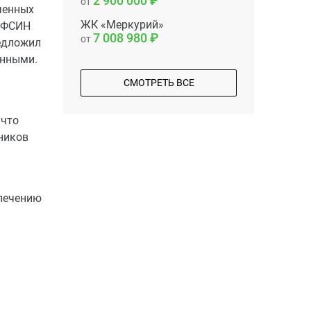
2 900 000
от
ченных
ЖК «Меркурий»
р ФСИН
7 008 980
от
едложил
енными.
СМОТРЕТЬ ВСЕ
 что
ников
влечению