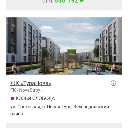
4 848 192
От
ЖК «ТураНова»
ГК «NovaStroy»
КОЗЬЯ СЛОБОДА
ул. Совхозная, с. Новая Тура, Зеленодольский
район