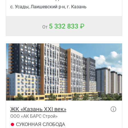
с. Усады, Лаишевский р-н, г. Казань
5 332 833
От
ЖК «Казань XXI век»
ООО «АК БАРС Строй»
СУКОННАЯ СЛОБОДА