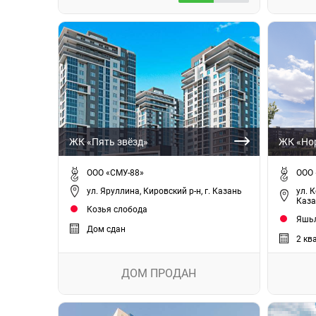
ЖК «Пять звёзд»
ЖК «Но
ООО «СМУ-88»
ООО 
ул. Яруллина, Кировский р-н, г. Казань
ул. 
Каза
Козья слобода
Яшьл
Дом сдан
2 кв
ДОМ ПРОДАН