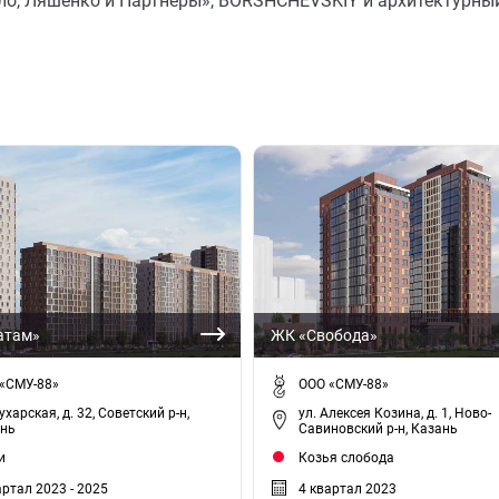
ло, Ляшенко и Партнеры», BORSHCHEVSKIY и архитектурны
атам»
ЖК «Свобода»
«СМУ-88»
ООО «СМУ-88»
ухарская, д. 32, Советский р-н,
ул. Алексея Козина, д. 1, Ново-
нь
Савиновский р-н, Казань
и
Козья слобода
артал 2023 - 2025
4 квартал 2023