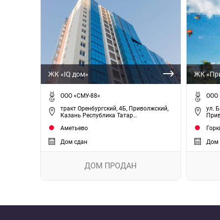
ЖК «IQ дом»
ЖК «Пр
ООО «СМУ-88»
ООО 
тракт Оренбургский, 4Б, Приволжский,
ул. 
Казань Республика Татар…
Прив
Аметьево
Горк
Дом сдан
Дом 
ДОМ ПРОДАН