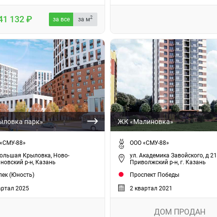
41 132
2
за все
за м
ыловка парк»
ЖК «Малиновка»
«СМУ-88»
ООО «СМУ-88»
Большая Крыловка, Ново-
ул. Академика Завойского, д 21
новский р-н, Казань
Приволжский р-н, г. Казань
ек (Юность)
Проспект Победы
артал 2025
2 квартал 2021
ДОМ ПРОДАН