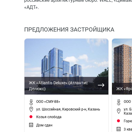
российские архитектурные бюро: WALL, «Цимай
«АДТ».
ПРЕДЛОЖЕНИЯ ЗАСТРОЙЩИКА
ЖК «Atlantis Deluxe» (Атлантис
Делюкс)
ЖК «Яр
ООО «СМУ-88»
ООО 
ул. Шоссейная, Кировский р-н, Казань
ул. Б
Каза
Козья слобода
Горк
Дом сдан
3 кв