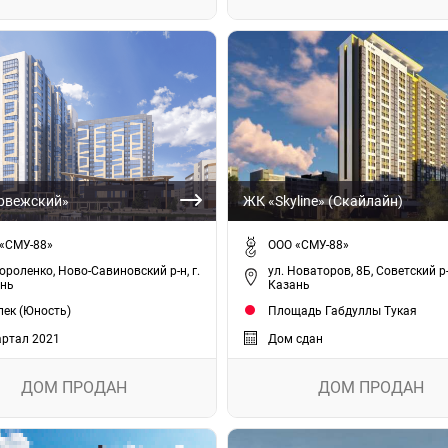
рвежский»
ЖК «Skyline» (Скайлайн)
«СМУ-88»
ООО «СМУ-88»
Короленко, Ново-Савиновский р-н, г.
ул. Новаторов, 8Б, Советский р-н
нь
Казань
ек (Юность)
Площадь Габдуллы Тукая
артал 2021
Дом сдан
ДОМ ПРОДАН
ДОМ ПРОДАН