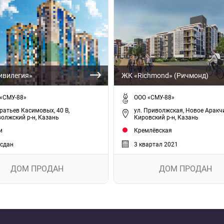
ивилегия»
ЖК «Richmond» (Ричмонд)
«СМУ-88»
ООО «СМУ-88»
Братьев Касимовых, 40 В,
ул. Приволжская, Новое Аракч
олжский р-н, Казань
Кировский р-н, Казань
и
Кремлёвская
сдан
3 квартал 2021
ДОМ ПРОДАН
ДОМ ПРОДАН