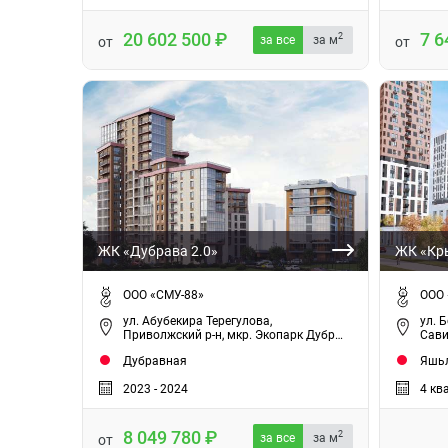
20 602 500
7 6
2
за все
за м
от
от
ЖК «Дубрава 2.0»
ЖК «Кр
ООО «СМУ-88»
ООО 
ул. Абубекира Терегулова,
ул. 
Приволжский р-н, мкр. Экопарк Дубр…
Сави
Дубравная
Яшьл
2023 - 2024
4 кв
8 049 780
2
за все
за м
от