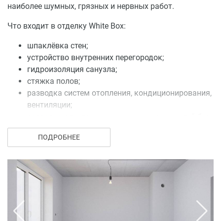
наиболее шумных, грязных и нервных работ.
Что входит в отделку White Box:
шпаклёвка стен;
устройство внутренних перегородок;
гидроизоляция санузла;
стяжка полов;
разводка систем отопления, кондиционирования,
вентиляции;
разводка электрических и инженерных сетей без
установки внешних разъемов и устройств;
ПОДРОБНЕЕ
подготовка оконных откосов под покраску.
Вам достанется только приятная часть ремонта:
выбор цветов и материалов чистовой отделки, а также
деталей интерьера, которые создадут в новой
квартире домашний уют.