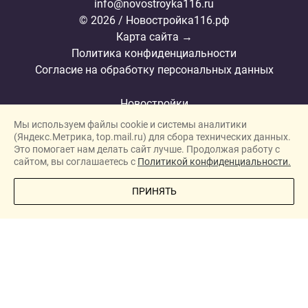
info@novostroyka116.ru
© 2026 / Новостройка116.рф
Карта сайта →
Политика конфиденциальности
Согласие на обработку персональных данных
Новостройки
Мы используем файлы cookie и системы аналитики
Застройщики
(Яндекс.Метрика, top.mail.ru) для сбора технических данных.
Ипотека
Это помогает нам делать сайт лучше. Продолжая работу с
сайтом, вы соглашаетесь с
Политикой конфиденциальности.
Ипотечный калькулятор
ПОЗВОНИТЕ МНЕ
ПРИНЯТЬ
Новости
Полезная информация
О проекте
Сотрудничество