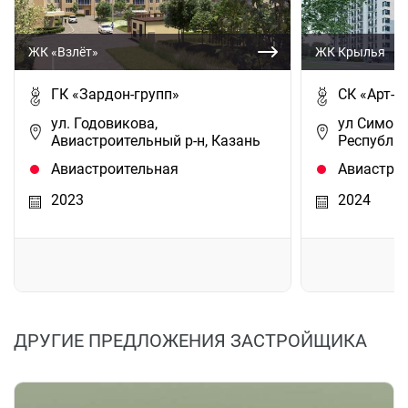
ЖК «Взлёт»
ЖК Крылья
ГК «Зардон-групп»
СК «Арт-С
ул. Годовикова,
ул Симоно
Авиастроительный р-н, Казань
Республик
Авиастроительная
Авиастро
2023
2024
ДРУГИЕ ПРЕДЛОЖЕНИЯ ЗАСТРОЙЩИКА