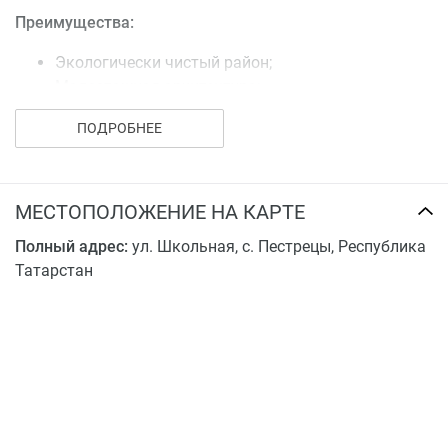
Преимущества:
Экологически чистый район;
Малоэтажная архитектура;
Теплый пол в санузлах;
ПОДРОБНЕЕ
Индивидуальное отопление;
Доступная стоимость жилья;
Ипотека от 4.5%;
Предчистовая отделка.
МЕСТОПОЛОЖЕНИЕ НА КАРТЕ
Полный адрес:
ул. Школьная, с. Пестрецы, Республика
Татарстан