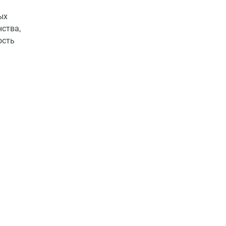
ых
ства,
ость