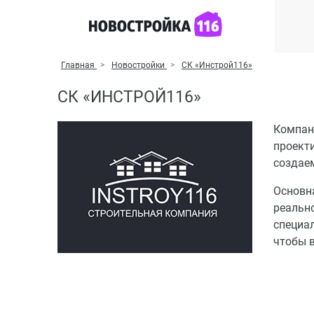
Главная
Новостройки
СК «Инстрой116»
СК «ИНСТРОЙ116»
Компани
проект
создае
Основн
реально
специа
чтобы 