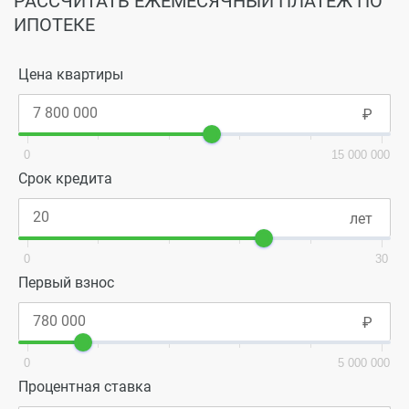
РАССЧИТАТЬ ЕЖЕМЕСЯЧНЫЙ ПЛАТЕЖ ПО
покупателей.
ИПОТЕКЕ
Успей выбрать свою идеальную квартиру,
наполненную всем, что необходимо именно тебе:
Цена квартиры
максимально комфортную планировку, этаж, отделку
и другие преимущества. И к тому же – по лучшей
стартовой цене от застройщика!
0
15 000 000
Срок кредита
0
30
Первый взнос
0
5 000 000
Процентная ставка