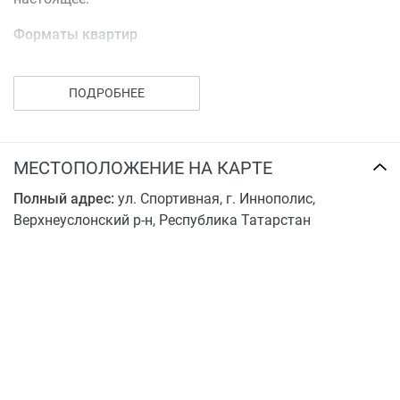
Форматы квартир
Для тебя заботливо подобраны несколько форматов
квартир – самых современных и уютных: например,
ПОДРОБНЕЕ
двухуровневые или с отдельным входом. А внутри
созданы все условия для жизни в мире новейших
технологий.
МЕСТОПОЛОЖЕНИЕ НА КАРТЕ
Окружающая территория
Полный адрес:
ул. Спортивная, г. Иннополис,
Верхнеуслонский р-н, Республика Татарстан
Окружающая территория тоже выстроена по уму, есть
всё необходимое: где прогуляться, покататься, где
оставить свой транспорт или габаритные вещи.
Этажность домов – малая, самая комфортная для
жизни: приятный глазу рельеф, свобода передвижения,
дышится легко.
Паркинг с кладовыми – всё поместится