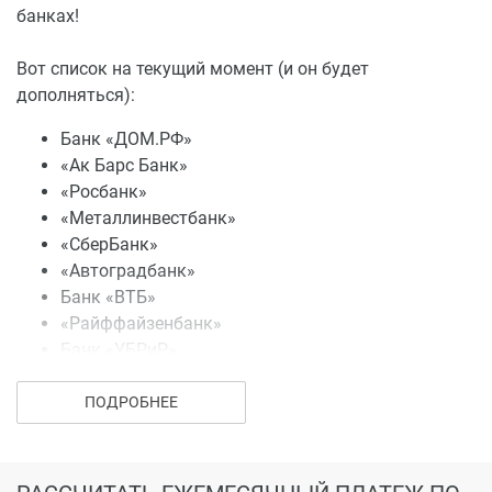
банках!
Если ты счастливый родитель, заселяйся смело. Всю
детскую колесную технику можно припарковать на
Вот список на текущий момент (и он будет
специальной площадке в подъезде и не беспокоиться
дополняться):
о ее сохранности.
Банк «ДОМ.РФ»
«Ак Барс Банк»
«Росбанк»
«Металлинвестбанк»
«СберБанк»
«Автоградбанк»
Банк «ВТБ»
«Райффайзенбанк»
Банк «УБРиР»
ПОДРОБНЕЕ
Запускаем старт продаж!
04 апр 2022
В «Квартале Ю» открываются продажи первых квартир
– самая ранняя выгода для наших самых уверенных