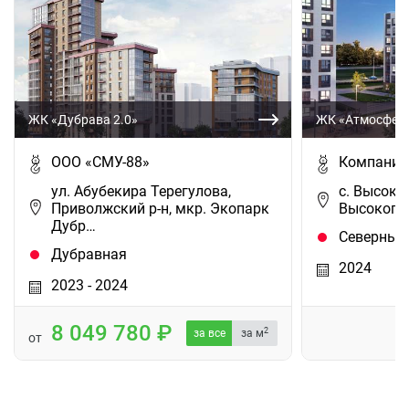
ЖК «Дубрава 2.0»
ЖК «Атмосфер
ООО «СМУ-88»
Компания
ул. Абубекира Терегулова,
с. Высоко
Приволжский р-н, мкр. Экопарк
Высокогор
Дубр…
Северный
Дубравная
2024
2023 - 2024
8 049 780
2
за все
за м
от