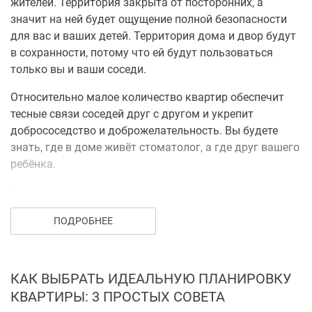
жителей. Территория закрыта от посторонних, а
значит на ней будет ощущение полной безопасности
для вас и ваших детей. Территория дома и двор будут
в сохранности, потому что ей будут пользоваться
только вы и ваши соседи.
Относительно малое количество квартир обеспечит
тесные связи соседей друг с другом и укрепит
добрососедство и доброжелательность. Вы будете
знать, где в доме живёт стоматолог, а где друг вашего
ребёнка.
Архитектура
Вам будет приятно находиться внутри двора и
ПОДРОБНЕЕ
ежедневно проходить по дизайнерским холлам.
Приятная и спокойная архитектура дома в
скандинавском стиле с архитектурной подсветкой
КАК ВЫБРАТЬ ИДЕАЛЬНУЮ ПЛАНИРОВКУ
создаст для вас и ваших гостей ощущение, что вы
КВАРТИРЫ: 3 ПРОСТЫХ СОВЕТА
живете в особенном доме.