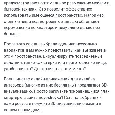
предусматривают оптимальное размещение мебели и
Частный десткий сад KIDS – 320 м.
бытовой техники. Это позволит эффективнее
Политехнический лицей №182 – 820 м.
использовать имеющееся пространство. Например,
Гимназия им. С. К. Гиматдинова – 1.3 км.
стенные ниши под встроенные шкафы облегчают
Лицей им. Карпова – 1.4 км.
перемещение по квартире и визуально делают ее
больше.
ТЦ Радужный
Леруа Мерлен
После того как вы выбрали один или несколько
Магнит
вариантов, вам нужно представить, как вы живете в
ТЦ Мозаика
этом пространстве. Визуализируйте повседневные
Пятерочка
действия, такие как стирка или приготовление пищи:
Красное и Белое
удобно ли это? Достаточно ли вам места?
Фасоль
Большинство онлайн-приложений для дизайна
Озеро Осиново – 200 м.
интерьера (многие из них бесплатны) предлагают 3D-
Сквер у Дома культуры – 1.2 км.
визуализацию. Просто загрузите понравившийся план
Аллея по улице 40 лет Победы – 1.2 км.
квартиры с сайта novostroyka116.ru на выбранный
Новый парк на ул. Наиля Юсупова – 2.7 км.
вами ресурс и получите 3D-визуализацию жизни в
вашем новом доме.
Стоматология «Радуга здоровья» – 300 м.