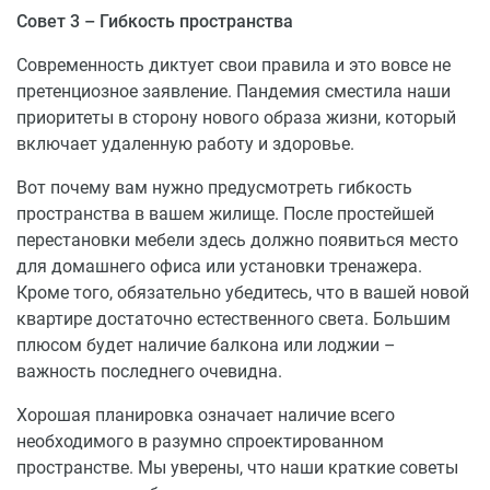
Васильевская районная больница – 1 км.
Совет 3 – Гибкость пространства
Педиатрическое отделение – 1 км.
Современность диктует свои правила и это вовсе не
Транспортная доступность
претенциозное заявление. Пандемия сместила наши
приоритеты в сторону нового образа жизни, который
20 минут на машине до ст. м.
включает удаленную работу и здоровье.
«Авиастроительная»
30 минут на машине до центра Казани
Вот почему вам нужно предусмотреть гибкость
3 маршрута, 2 остановки транспорта
пространства в вашем жилище. После простейшей
перестановки мебели здесь должно появиться место
для домашнего офиса или установки тренажера.
Кроме того, обязательно убедитесь, что в вашей новой
квартире достаточно естественного света. Большим
плюсом будет наличие балкона или лоджии –
важность последнего очевидна.
Хорошая планировка означает наличие всего
необходимого в разумно спроектированном
пространстве. Мы уверены, что наши краткие советы