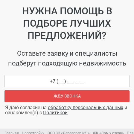
НУЖНА ПОМОЩЬ В
ПОДБОРЕ ЛУЧШИХ
ПРЕДЛОЖЕНИЙ?
Оставьте заявку и специалисты
подберут подходящую недвижимость
ЖДУ ЗВОНКА
Я даю согласие на
обработку персональных данных
и
ознакомлен(а) с
Политикой
.
Главная
Новостройки
ООО СЗ «Девелопер №1»
ЖК «Дом у озера»
Пла