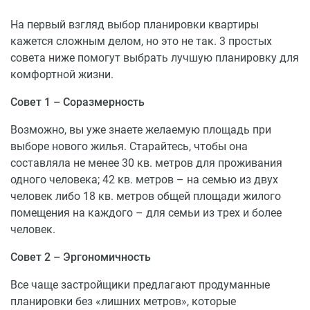
Паркинг
На первый взгляд выбор планировки квартиры
кажется сложным делом, но это не так. 3 простых
У вас будет безопасная огороженная территория без
совета ниже помогут выбрать лучшую планировку для
посторонних, с видеонаблюдением и освещением, где
комфортной жизни.
ставить автомобили будете только вы и ваши соседи.
Ничего не нужно покупать отдельно – наземный
Совет 1 – Соразмерность
паркинг находится в составе территории жилого
Возможно, вы уже знаете желаемую площадь при
комплекса.
выборе нового жилья. Старайтесь, чтобы она
Благоустроенный двор
составляла не менее 30 кв. метров для проживания
одного человека; 42 кв. метров – на семью из двух
У вас будет свой, закрытый от посторонних людей
человек либо 18 кв. метров общей площади жилого
двор, где смогут отдохнуть и взрослые, и дети. Мы
помещения на каждого – для семьи из трех и более
предусмотрели трехуровневое освещение, чтобы
человек.
находиться в тёмное время суток там было безопасно.
Совет 2 – Эргономичность
Инфраструктура
Все чаще застройщики предлагают продуманные
Детский сад № 53 – 300 м.
планировки без «лишних метров», которые
Детский сад № 54 – 320 м.