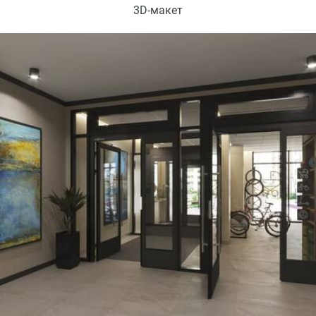
3D-макет