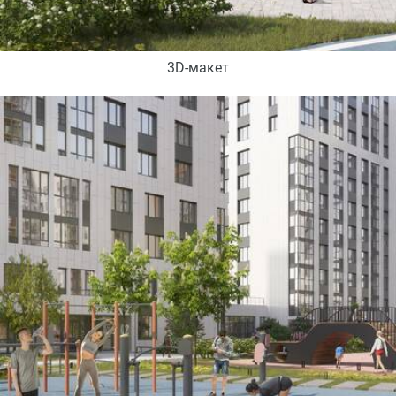
3D-макет