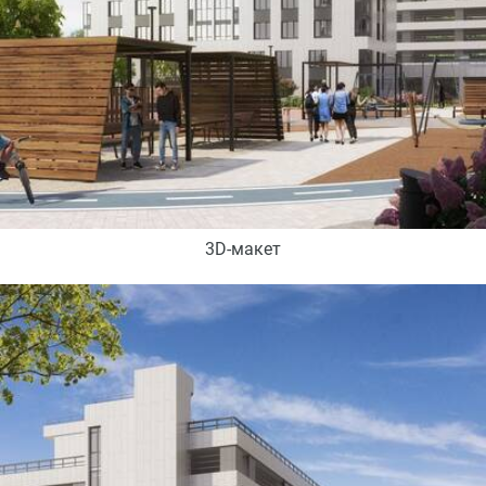
3D-макет