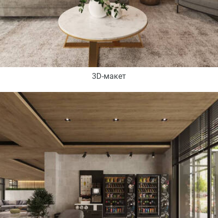
3D-макет