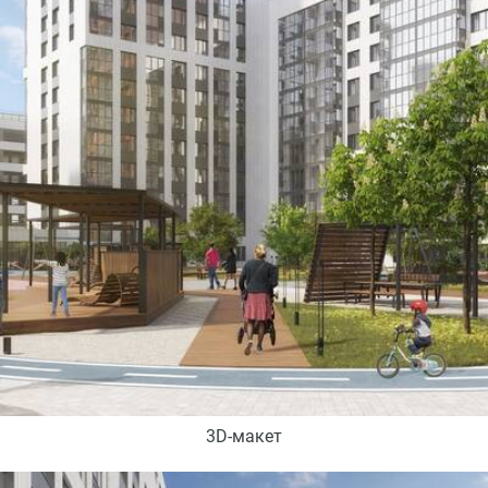
3D-макет