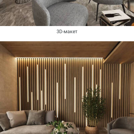
3D-макет