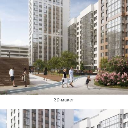
3D-макет