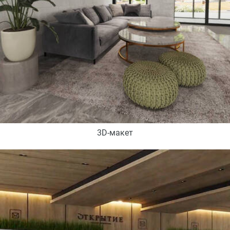
3D-макет