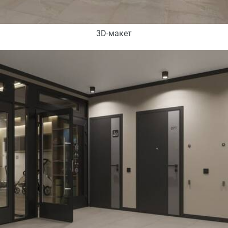
3D-макет