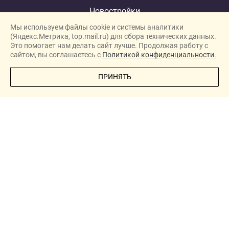
Новостройки
Мы используем файлы cookie и системы аналитики
Застройщики
(Яндекс.Метрика, top.mail.ru) для сбора технических данных.
Ипотека
Это помогает нам делать сайт лучше. Продолжая работу с
сайтом, вы соглашаетесь с
Политикой конфиденциальности.
Ипотечный калькулятор
ПОЗВОНИТЕ МНЕ
ПРИНЯТЬ
Новости
Полезная информация
О проекте
Сотрудничество
New homes in Dubai
New homes in London