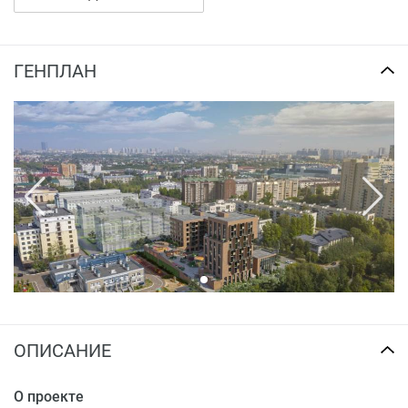
части города.
Преимущества:
ГЕНПЛАН
система «умный дом»;
закрытая территория и видеонаблюдение;
голландский кирпич ручной формовки;
собственный бульвар;
индивидуальное отопление;
импортные лифты KONE;
лифт с доступом в подземный паркинг;
вместительные колясочные зоны;
зарядки для гаджетов во дворе;
экологичный подход в строительстве;
Wi-Fi и музыка на территории двора.
Купить квартиру в ЖК «Шаляпин» можно посредством
ОПИСАНИЕ
полной оплаты или в ипотеку от банков-партнеров.
О проекте