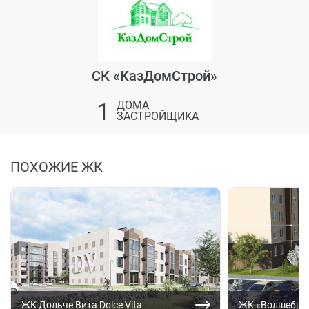
СК «КазДомСтрой»
1
ДОМА
ЗАСТРОЙЩИКА
ПОХОЖИЕ ЖК
ЖК Дольче Вита Dolce Vita
ЖК «Волшебны