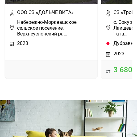
ООО СЗ «ДОЛЬЧЕ ВИТА»
СЗ «Тройк
Набережно-Морквашское
с. Сокуры,
cельское поселение,
Лаишевски
Верхнеуслонский ра…
Тата…
2023
Дубравна
2023
3 680
от