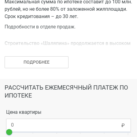
Максимальная сумма по ипотеке составит до 100 млн.
рублей, но не более 80% от заложенной жилплощади.
Срок кредитования – до 30 лет.
Подробности в отделе продаж.
Строительство «Шаляпина» продолжается в высоком
темпе
25 мар 2022
ПОДРОБНЕЕ
Застройщик ООО «Каз Дом Строй» позаботился о том,
чтобы стройка продолжалась без перебоев и дальше,
поэтому большая часть материалов и комплектующих
импортного производства уже закуплена. Например,
РАССЧИТАТЬ ЕЖЕМЕСЯЧНЫЙ ПЛАТЕЖ ПО
голландский кирпич и лифты KONE. На данный момент
ИПОТЕКЕ
на строительной площадке задействовано свыше 80
рабочих. Уже возведены 3 этажа.
Цена квартиры