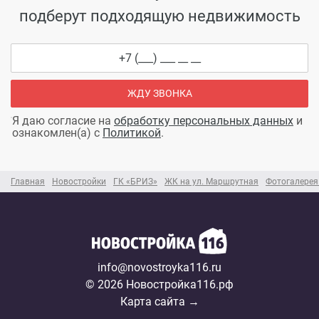
подберут подходящую недвижимость
ЖДУ ЗВОНКА
Я даю согласие на
обработку персональных данных
и
ознакомлен(а) с
Политикой
.
Главная
Новостройки
ГК «БРИЗ»
ЖК на ул. Маршрутная
Фотогалерея
info@novostroyka116.ru
© 2026 Новостройка116.рф
Карта сайта →