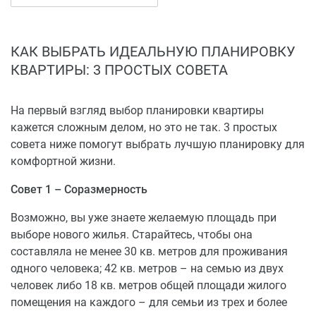
смогут быстро доехать до центра
города. Рядом находится остановка общественного
транспорта, ходят регулярные автобусы №70 и №71.
КАК ВЫБРАТЬ ИДЕАЛЬНУЮ ПЛАНИРОВКУ
КВАРТИРЫ: 3 ПРОСТЫХ СОВЕТА
Купить квартиру в ЖК «Светлая долина» можно в
ипотеку от банков-партнеров.
На первый взгляд выбор планировки квартиры
кажется сложным делом, но это не так. 3 простых
совета ниже помогут выбрать лучшую планировку для
комфортной жизни.
Совет 1 – Соразмерность
Возможно, вы уже знаете желаемую площадь при
выборе нового жилья. Старайтесь, чтобы она
составляла не менее 30 кв. метров для проживания
одного человека; 42 кв. метров – на семью из двух
человек либо 18 кв. метров общей площади жилого
помещения на каждого – для семьи из трех и более