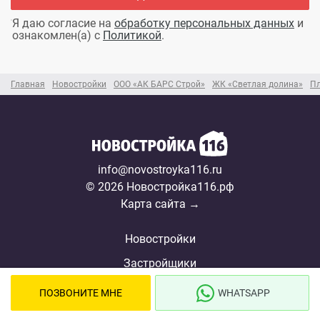
Я даю согласие на
обработку персональных данных
и
ознакомлен(а) с
Политикой
.
Главная
Новостройки
ООО «АК БАРС Строй»
ЖК «Светлая долина»
Пл
info@novostroyka116.ru
© 2026 Новостройка116.рф
Карта сайта →
Новостройки
Застройщики
Ипотека
ПОЗВОНИТЕ МНЕ
WHATSAPP
Ипотечный калькулятор