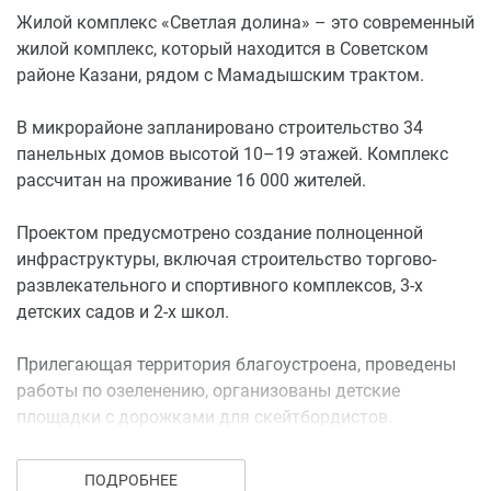
Жилой комплекс «Светлая долина» – это современный
жилой комплекс, который находится в Советском
районе Казани, рядом с Мамадышским трактом.
В микрорайоне запланировано строительство 34
панельных домов высотой 10–19 этажей. Комплекс
рассчитан на проживание 16 000 жителей.
Проектом предусмотрено создание полноценной
инфраструктуры, включая строительство торгово-
развлекательного и спортивного комплексов, 3-х
детских садов и 2-х школ.
Прилегающая территория благоустроена, проведены
работы по озеленению, организованы детские
площадки с дорожками для скейтбордистов.
Благодаря наличию удобной транспортной развязки
ПОДРОБНЕЕ
на Мамадышском тракте жильцы при необходимости