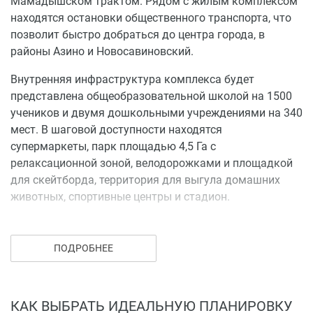
Мамадышском трактом. Рядом с жилым комплексом
находятся остановки общественного транспорта, что
позволит быстро добраться до центра города, в
районы Азино и Новосавиновский.
Внутренняя инфраструктура комплекса будет
представлена общеобразовательной школой на 1500
учеников и двумя дошкольными учреждениями на 340
мест. В шаговой доступности находятся
супермаркеты, парк площадью 4,5 Га с
релаксационной зоной, велодорожками и площадкой
для скейтборда, территория для выгула домашних
животных, спортивные центры и стадион.
Преимущества ЖК «Весна»:
ПОДРОБНЕЕ
хорошая экология района;
современная архитектура;
оформление фасадов и мест общего пользования
по индивидуальному дизайн-проекту;
КАК ВЫБРАТЬ ИДЕАЛЬНУЮ ПЛАНИРОВКУ