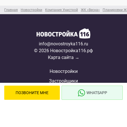
Главная
Новостройки
Компания Унистрой
ЖК «Весна»
Планировки Ж
info@novostroyka116.ru
© 2026 Новостройка116.рф
Карта сайта →
Новостройки
Застройщики
Ипотека
ПОЗВОНИТЕ МНЕ
WHATSAPP
Ипотечный калькулятор
Новости
Полезная информация