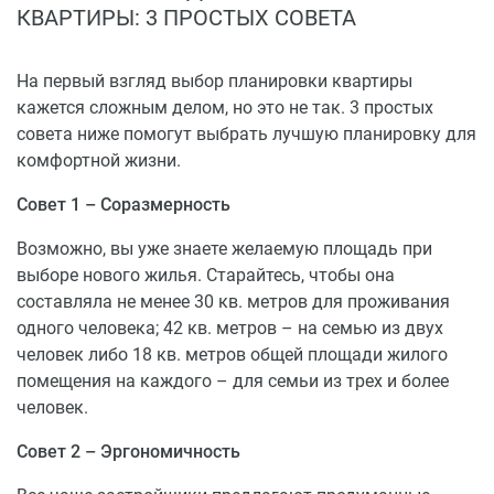
продуманные планировки;
КВАРТИРЫ: 3 ПРОСТЫХ СОВЕТА
балконы и лоджии остеклены;
вместительные колясочные и кладовые;
На первый взгляд выбор планировки квартиры
закрытая охраняемая территория, концепция
кажется сложным делом, но это не так. 3 простых
«двор без машин»;
совета ниже помогут выбрать лучшую планировку для
жилой комплекс ориентирован на семейное
комфортной жизни.
проживание.
Совет 1 – Соразмерность
Возможно, вы уже знаете желаемую площадь при
выборе нового жилья. Старайтесь, чтобы она
составляла не менее 30 кв. метров для проживания
одного человека; 42 кв. метров – на семью из двух
человек либо 18 кв. метров общей площади жилого
помещения на каждого – для семьи из трех и более
человек.
Совет 2 – Эргономичность