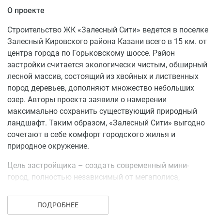
О проекте
Строительство ЖК «Залесный Сити» ведется в поселке
Залесный Кировского района Казани всего в 15 км. от
центра города по Горьковскому шоссе. Район
застройки считается экологически чистым, обширный
лесной массив, состоящий из хвойных и лиственных
пород деревьев, дополняют множество небольших
озер. Авторы проекта заявили о намерении
максимально сохранить существующий природный
ландшафт. Таким образом, «Залесный Сити» выгодно
сочетают в себе комфорт городского жилья и
природное окружение.
Цель застройщика – создать современный мини-
город, полностью независимый от мегаполиса,
вобравший в себя все преимущества большого города,
но лишенный его недостатков. Проект состоит из семи
ПОДРОБНЕЕ
жилых кварталов, которые позиционируются