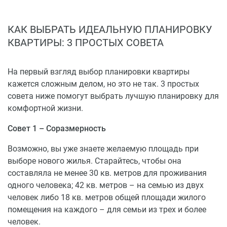
застройщиком как «альтернатива стандартным
спальным районам». Планировки домов тщательно
КАК ВЫБРАТЬ ИДЕАЛЬНУЮ ПЛАНИРОВКУ
продуманы, дворы благоустроены и озеленены в
КВАРТИРЫ: 3 ПРОСТЫХ СОВЕТА
соответствии с концепцией ландшафтного дизайна.
Вокруг будет создана вся необходимая
инфраструктура: от детских садов, школ и спортивных
На первый взгляд выбор планировки квартиры
сооружений, до магазинов, банков, предприятий
кажется сложным делом, но это не так. 3 простых
бытового обслуживания, аптек и парковок.
совета ниже помогут выбрать лучшую планировку для
комфортной жизни.
Совет 1 – Соразмерность
Возможно, вы уже знаете желаемую площадь при
выборе нового жилья. Старайтесь, чтобы она
составляла не менее 30 кв. метров для проживания
одного человека; 42 кв. метров – на семью из двух
человек либо 18 кв. метров общей площади жилого
помещения на каждого – для семьи из трех и более
человек.