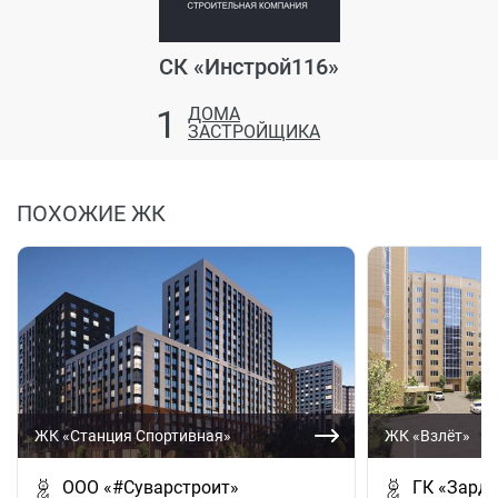
СК «Инстрой116»
1
ДОМА
ЗАСТРОЙЩИКА
ПОХОЖИЕ ЖК
ЖК «Станция Спортивная»
ЖК «Взлёт»
ООО «#Суварстроит»
ГК «Зардо