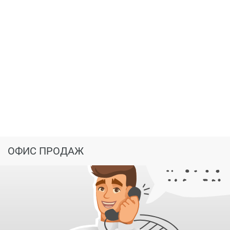
Транспортная доступность
«Эрмитаж Гарден» расположен всего в 30 минутах
езды от центра Казани и 5 минутах от основной
инфраструктуры Высокой Горы. Въехать в комплекс
можно с Арской трассы, через Высокую Гору или через
лесную дорогу с трассы Казань-Усады. Имеется также
прямой маршрут общественного транспорта – автобус
№91.
ОФИС ПРОДАЖ