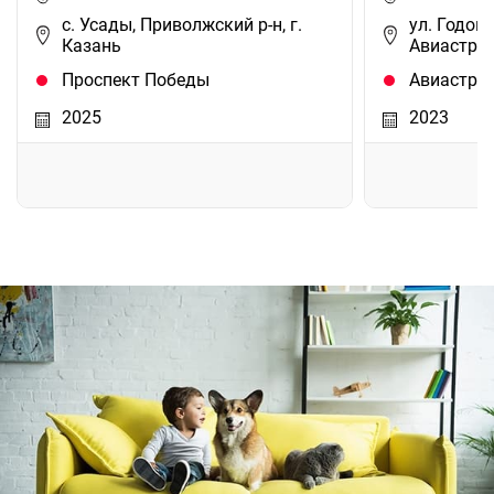
с. Усады, Приволжский р-н, г.
ул. Годов
Казань
Авиастрои
Проспект Победы
Авиастро
2025
2023