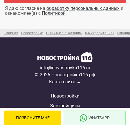
Я даю согласие на
обработку персональных данных
и
ознакомлен(а) с
Политикой
.
Главная
Новостройки
ООО «ЖИК г. Казани»
ЖК «Гравитация»
Планир
info@novostroyka116.ru
© 2026 Новостройка116.рф
Карта сайта →
Новостройки
Застройщики
Ипотека
ПОЗВОНИТЕ МНЕ
WHATSAPP
Ипотечный калькулятор