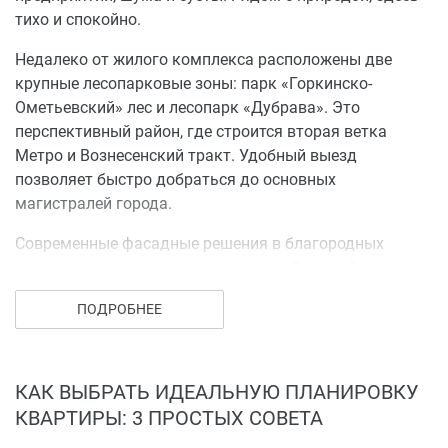
тихо и спокойно.
Недалеко от жилого комплекса расположены две
крупные лесопарковые зоны: парк «Горкинско-
Ометьевский» лес и лесопарк «Дубрава». Это
перспективный район, где строится вторая ветка
Метро и Вознесенский тракт. Удобный выезд
позволяет быстро добраться до основных
магистралей города.
Современные фасадные решения в благородных
оттенках превосходно сочетают в себе дизайн и
гармонию с окружающей средой и в то же время
ПОДРОБНЕЕ
выделяет ЖК «Изумрудный», делая его по-настоящему
уникальным проектом.
Дизайнерские подъезды выполнены в современном
КАК ВЫБРАТЬ ИДЕАЛЬНУЮ ПЛАНИРОВКУ
европейском стиле. Оборудованы бесшумными,
КВАРТИРЫ: 3 ПРОСТЫХ СОВЕТА
скоростными лифтами от финского производителя