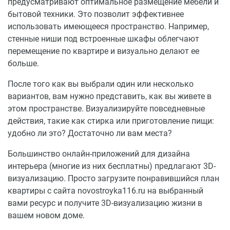
предусматривают оптимальное размещение мебели и
Зоны отдыха для всех возрастов с позволят
бытовой техники. Это позволит эффективнее
насладиться благоустроенной территорией дома,
использовать имеющееся пространство. Например,
многолетними деревьями, кустарниками и цветами.
стенные ниши под встроенные шкафы облегчают
Инфраструктура
перемещение по квартире и визуально делают ее
больше.
Гипермаркет «Лента»;
Супермаркеты «Ашан» и «Пятерочка»;
После того как вы выбрали один или несколько
Более 5 школ и детских садов в шаговой
вариантов, вам нужно представить, как вы живете в
доступности;
этом пространстве. Визуализируйте повседневные
Парк «Горкинско-Ометьевский»;
действия, такие как стирка или приготовление пищи:
Лес и лесопарк «Дубрава».
удобно ли это? Достаточно ли вам места?
Большинство онлайн-приложений для дизайна
интерьера (многие из них бесплатны) предлагают 3D-
визуализацию. Просто загрузите понравившийся план
квартиры с сайта novostroyka116.ru на выбранный
вами ресурс и получите 3D-визуализацию жизни в
вашем новом доме.