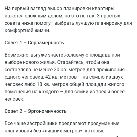
KONE. Для удобства жильцов домофоны установлены
На первый взгляд выбор планировки квартиры
в теплых тамбурах. Стеклянные входные группы
кажется сложным делом, но это не так. 3 простых
обеспечивают естественное освещение и ощущение
совета ниже помогут выбрать лучшую планировку для
простора и безопасности. Колясочные расположены
комфортной жизни.
на первом этаже в каждом подъезде.
Совет 1 – Соразмерность
Благоустройство
Возможно, вы уже знаете желаемую площадь при
Двор – пространство свободное от машин и доступа
выборе нового жилья. Старайтесь, чтобы она
посторонних, где могут спокойно гулять Ваши дети.
составляла не менее 30 кв. метров для проживания
Территория будет огорожена и оборудована
одного человека; 42 кв. метров – на семью из двух
видеонаблюдением. Предусмотрена наземная
человек либо 18 кв. метров общей площади жилого
парковка для автомобилей, велопарковка.
помещения на каждого – для семьи из трех и более
Предусмотрены детские площадки от одного из
человек.
лучших производителя KOMPAN. Для любителей
Совет 2 – Эргономичность
спорта обустроены места для воркаута, сделана
площадка для стритбола, оборудованы столы для
Все чаще застройщики предлагают продуманные
тенниса.
планировки без «лишних метров», которые