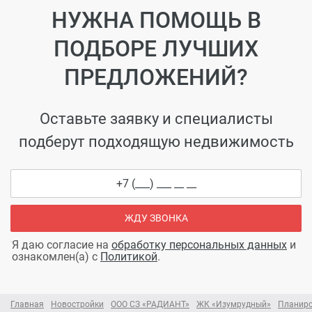
НУЖНА ПОМОЩЬ В
ПОДБОРЕ ЛУЧШИХ
ПРЕДЛОЖЕНИЙ?
Оставьте заявку и специалисты
подберут подходящую недвижимость
ЖДУ ЗВОНКА
Я даю согласие на
обработку персональных данных
и
ознакомлен(а) с
Политикой
.
Главная
Новостройки
ООО СЗ «РАДИАНТ»
ЖК «Изумрудный»
Планиро