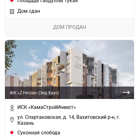
Площадь Габдуллы Тукая
Дом сдан
ДОМ ПРОДАН
ЖК «Z House» (Зед Хаус)
ИСК «КамаСтройИнвест»
ул. Спартаковская, д. 14, Вахитовский р-н, г.
Казань
Суконная слобода