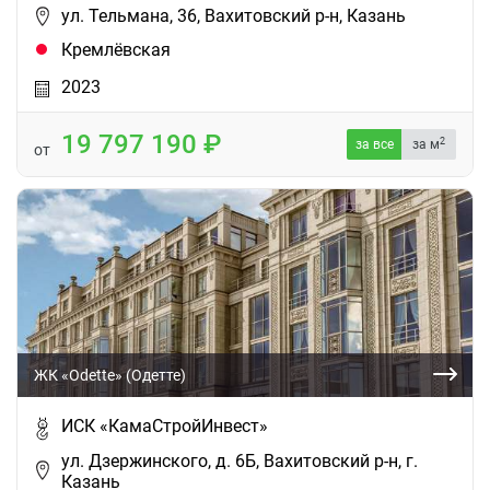
ул. Тельмана, 36, Вахитовский р-н, Казань
Кремлёвская
2023
19 797 190
2
за все
за м
от
ЖК «Odette» (Одетте)
ИСК «КамаСтройИнвест»
ул. Дзержинского, д. 6Б, Вахитовский р-н, г.
Казань