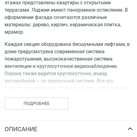
этажах представлены квартиры с открытыми
террасами. Лоджии имеют панорамное остекление. В
оформлении фасада сочетаются различные
материалы: дерево, кирпич, керамическая плитка,
мрамор.
Каждая секция оборудована бесшумными лифтами, в
доме предусмотрена современная система
пожаротушения, высококачественная система
вентиляции и круглосуточное видеонаблюдение.
Охрана также ведется круглосуточно, въезд
автомобилей – по пропускной системе. Все это
сделает проживание в «Kalinina House», действительно,
комфортным и безопасным.
ПОДРОБНЕЕ
В ЖК «Kalinina House» предусмотрена большая
подземная парковка на 69 машиномест. На парковку
можно комфортно спуститься на лифте с любого
ОПИСАНИЕ
этажа.