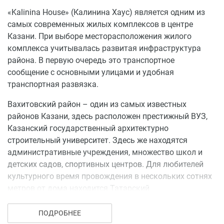
В настоящее время в ЖК «Kalinina House» идут
«Kalinina House» (Калинина Хаус) является одним из
продажи последних квартир и коммерческих
самых современных жилых комплексов в центре
помещений. Жильцов порадует современный дизайн
Казани. При выборе месторасположения жилого
здания и техническое оснащение дома, а также
комплекса учитывалась развитая инфраструктура
современные инженерные коммуникации. В каждой
района. В первую очередь это транспортное
квартире предусмотрено индивидуальное газовое
сообщение с основными улицами и удобная
отопление.
транспортная развязка.
Вахитовский район – один из самых известных
районов Казани, здесь расположен престижный ВУЗ,
Казанский государственный архитектурно
строительный университет. Здесь же находятся
административные учреждения, множество школ и
детских садов, спортивных центров. Для любителей
культурного время провождения в нескольких сотнях
метров от дома находится Татарский
государственный театр кукол. Также для жителей
жилого комплекса неподалеку доступны различные
ПОДРОБНЕЕ