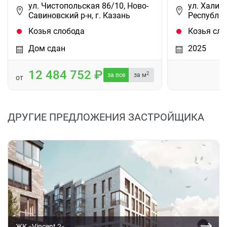
ул. Чистопольская 86/10, Ново-
ул. Халито
Савиновский р-н, г. Казань
Республик
Козья слобода
Козья сло
Дом сдан
2025
12 484 752
2
за все
за м
от
ДРУГИЕ ПРЕДЛОЖЕНИЯ ЗАСТРОЙЩИКА
ЖК «Vincent 2»