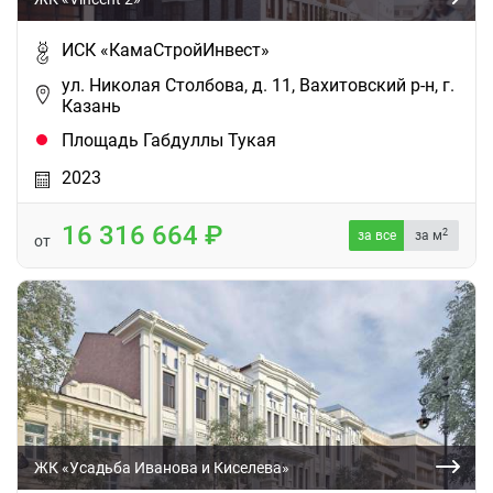
ИСК «КамаСтройИнвест»
ул. Николая Cтолбова, д. 11, Вахитовский р-н, г.
Казань
Площадь Габдуллы Тукая
2023
16 316 664
2
за все
за м
от
ЖК «Усадьба Иванова и Киселева»