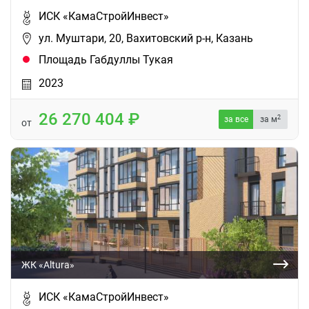
ИСК «КамаСтройИнвест»
ул. Муштари, 20, Вахитовский р-н, Казань
Площадь Габдуллы Тукая
2023
26 270 404
2
за все
за м
от
ЖК «Altura»
ИСК «КамаСтройИнвест»