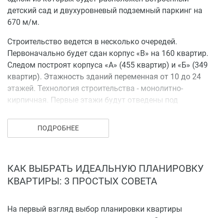
детский сад и двухуровневый подземный паркинг на
670 м/м.
Строительство ведется в несколько очередей.
Первоначально будет сдан корпус «В» на 160 квартир.
Следом построят корпуса «А» (455 квартир) и «Б» (349
квартир). Этажность зданий переменная от 10 до 24
этажей. Технология строительства - монолитно-
кирпичная. Первые этажи будут отведены под
коммерческие помещения и офисы.
ПОДРОБНЕЕ
Территорию комплекса огородят по периметру, на
въезде установят шлагбаум. Внутридворовое
пространство благоустроят, оборудуют детскую
площадку и зоны отдыха.
КАК ВЫБРАТЬ ИДЕАЛЬНУЮ ПЛАНИРОВКУ
КВАРТИРЫ: 3 ПРОСТЫХ СОВЕТА
Инфраструктура
В шаговой доступности от комплекса имеется
На первый взгляд выбор планировки квартиры
несколько детских садов, школы, лицеи, фитнес-клубы,