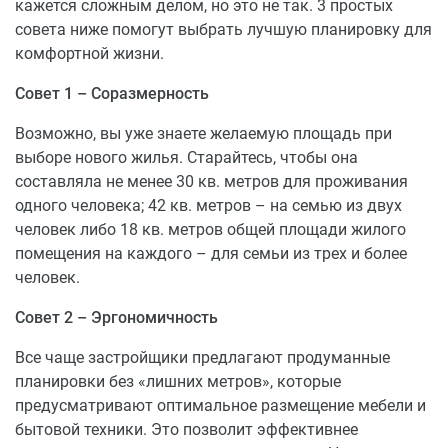
кажется сложным делом, но это не так. 3 простых
магазины, аптеки, крупные торговые центры (Мега,
совета ниже помогут выбрать лучшую планировку для
IKEA, ОБИ, «Castorama»).
комфортной жизни.
Транспортная доступность
Совет 1 – Соразмерность
Автомобилисты оценят близость к крупным
Возможно, вы уже знаете желаемую площадь при
магистралям и транспортным развязкам. Дорога до
выборе нового жилья. Старайтесь, чтобы она
центра Казани на автомобиле займет 10-12 минут (без
составляла не менее 30 кв. метров для проживания
пробок). Ближайшая станция метро «Горки» находится
одного человека; 42 кв. метров – на семью из двух
в 5-7 минутах езды или 30 минутах ходьбы пешком.
человек либо 18 кв. метров общей площади жилого
Поблизости от комплекса имеется две остановки
помещения на каждого – для семьи из трех и более
общественного транспорта.
человек.
Совет 2 – Эргономичность
Все чаще застройщики предлагают продуманные
планировки без «лишних метров», которые
предусматривают оптимальное размещение мебели и
бытовой техники. Это позволит эффективнее