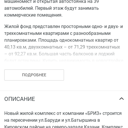
машиномест и открытая автостоянка на 39
автомобилей. Первый этаж будут занимать
коммерческие помещения.
Жилой фонд представлен просторными одно- и двух- и
трехкомнатными квартирами с разнообразными
планировками. Площадь однокомнатных квартир от
40,13 кв.м, двухкомнатных – от 71,29 трехкомнатных
– от 92,27 кв.м. Большая часть балконов и лоджий
будут остеклены. Купить недвижимость в новостройке
можно с качественной предчистовой отделкой,
которая позволят реализовать самые смелые
ПОДРОБНЕЕ
задумки.
Проект реализуется в несколько очередей. Срок
ОПИСАНИЕ
сдачи 1 очереди строительства - 1 кв. 2019 г.
Новый жилой комплекс от компании «БРИЗ» строится
на пересечении ул.Баруди и ул.Батыршина в
Кировском районе на северо-западе Казани. Комплекс