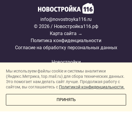
info@novostroyka116.ru
© 2026 / Новостройка116.рф
Карта сайта →
Политика конфиденциальности
Согласие на обработку персональных данных
Новостройки
Мы используем файлы cookie и системы аналитики
Застройщики
(Яндекс.Метрика, top.mail.ru) для сбора технических данных.
Ипотека
Это помогает нам делать сайт лучше. Продолжая работу с
сайтом, вы соглашаетесь с
Политикой конфиденциальности.
Ипотечный калькулятор
ПОЗВОНИТЕ МНЕ
ПРИНЯТЬ
Новости
Полезная информация
О проекте