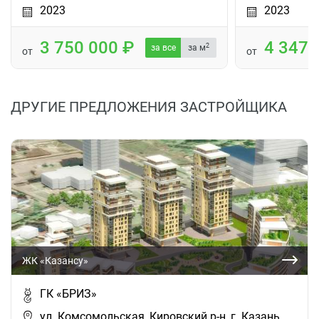
2023
2023
3 750 000
4 347
2
за все
за м
от
от
ДРУГИЕ ПРЕДЛОЖЕНИЯ ЗАСТРОЙЩИКА
ЖК «Казансу»
ГК «БРИЗ»
ул. Комсомольская, Кировский р-н, г. Казань