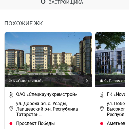
6
ЗАСТРОЙЩИКА
ПОХОЖИЕ ЖК
ЖК «Счастливый»
ЖК «Белая алл
ОАО «Спецкаучукремстрой»
ГК «NovaS
ул. Дорожная, с. Усады,
ул. Победы
Лаишевский р-н, Республика
Высокогор
Татарстан…
Республи
Проспект Победы
Аметьево