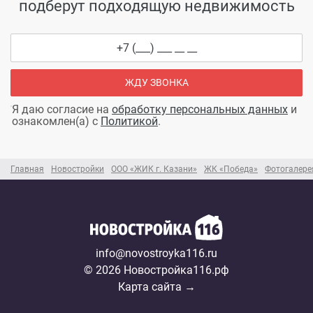
подберут подходящую недвижимость
ЖДУ ЗВОНКА
Я даю согласие на
обработку персональных данных
и
ознакомлен(а) с
Политикой
.
Главная
Новостройки
ООО «ЖИК г. Казани»
ЖК «Победа»
Фотогалере
info@novostroyka116.ru
© 2026 Новостройка116.рф
Карта сайта →