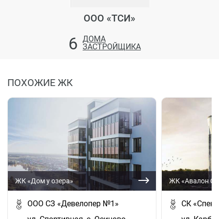
ООО «ТСИ»
6
ДОМА
ЗАСТРОЙЩИКА
ПОХОЖИЕ ЖК
ЖК «Дом у озера»
ЖК «Авалон Си
ООО СЗ «Девелопер №1»
СК «Спект