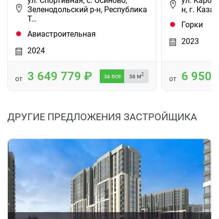
ул. Спортивная, с. Осиново,
ул. Карбы
Зеленодольский р-н, Республика
н, г. Каза
Т…
Горки
Авиастроительная
2023
2024
3 649 779
6 950
2
за все
за м
от
от
ДРУГИЕ ПРЕДЛОЖЕНИЯ ЗАСТРОЙЩИКА