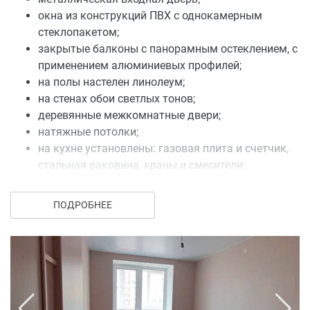
окна из конструкций ПВХ с однокамерным
стеклопакетом;
закрытые балконы с панорамным остеклением, с
применением алюминиевых профилей;
на полы настелен линолеум;
на стенах обои светлых тонов;
деревянные межкомнатные двери;
натяжные потолки;
на кухне установлены: газовая плита и счетчик,
стальная раковина, краны и смесители;
в ванной комнате установлены: стальная ванна,
фаянсовая раковина, смеситель с душем;
ПОДРОБНЕЕ
фаянсовые унитаз со смывным бочком, счетчики
холодной и горячей воды;
в комнатах квартиры установлены стальные
радиаторы и счетчики тепла;
проведена разводка электрической сети,
установлены розетки, выключатели, счетчик.