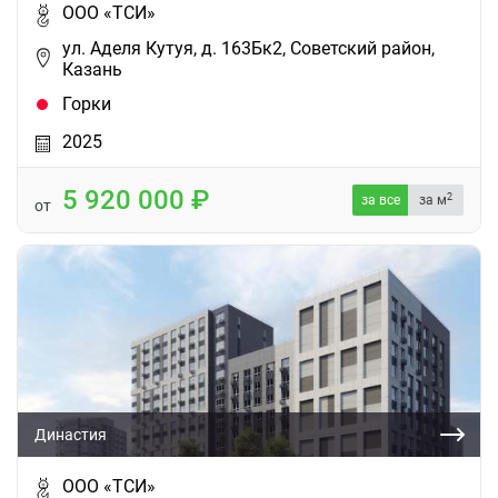
ООО «ТСИ»
ул. Аделя Кутуя, д. 163Бк2, Советский район,
Казань
Горки
2025
5 920 000
2
за все
за м
от
Династия
ООО «ТСИ»