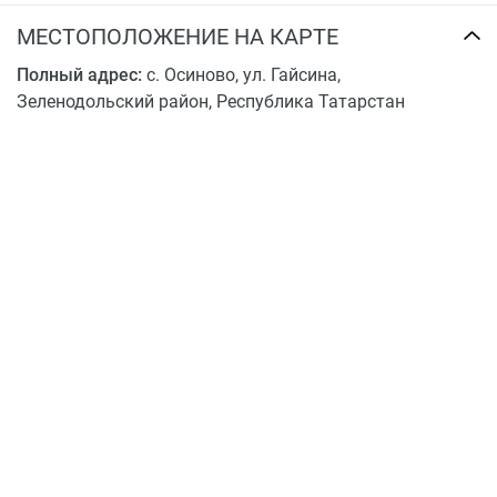
Транспортная доступность
МЕСТОПОЛОЖЕНИЕ НА КАРТЕ
Две современные скоростные трассы позволяют в
Полный адрес:
с. Осиново, ул. Гайсина,
течение 35 минут добраться до центра города Казань,
Зеленодольский район, Республика Татарстан
за 25 минут до Ново-Савиновского района, до завода
«ОргСинтез» в среднем за 6 минут. В 15 минутах езды
расположен спортивный комплекс «Олимпиец». 30
минут на автомобиле займет дорога до спортивно-
оздоровительного горнолыжного комплексе
«Казань» – крупнейшего курорта подобного типа в
Поволжье.