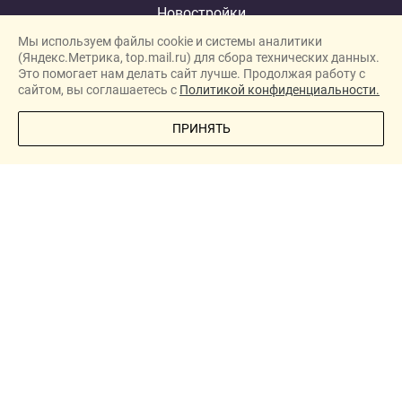
Новостройки
Мы используем файлы cookie и системы аналитики
Застройщики
(Яндекс.Метрика, top.mail.ru) для сбора технических данных.
Ипотека
Это помогает нам делать сайт лучше. Продолжая работу с
сайтом, вы соглашаетесь с
Политикой конфиденциальности.
Ипотечный калькулятор
ПОЗВОНИТЕ МНЕ
ПРИНЯТЬ
Новости
Полезная информация
О проекте
Сотрудничество
New homes in Dubai
New homes in London