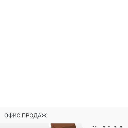
двух наземных многоуровневых паркингов
вместимостью 404 машины.
ОФИС ПРОДАЖ