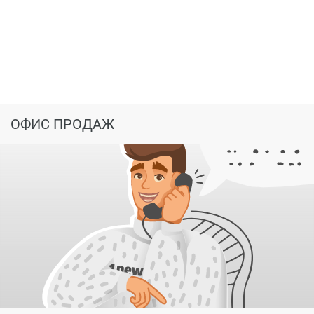
покататься на роликах, велосипедах жители могут на
бульваре ART City и в Парке Горького.
В непосредственной близости от Уникума
расположены детские сады №104, 155, 290, 352, школа
№72, гимназия №20, лицей №11.
На автомобиле или общественном транспорте жители
ОФИС ПРОДАЖ
могут добраться до торговых центров «Korston»,
«Kazan Mall», «Мега».
Для удобства были предусмотрены 2 парковки на
территории. Первая – гостевая, с отдельным заездом
через ул. Дружба. Вторая – для жителей, – с
охраняемой огороженной территорией,
видеонаблюдением, зарядками для электрокаров и
заездом с ул. Новаторов.