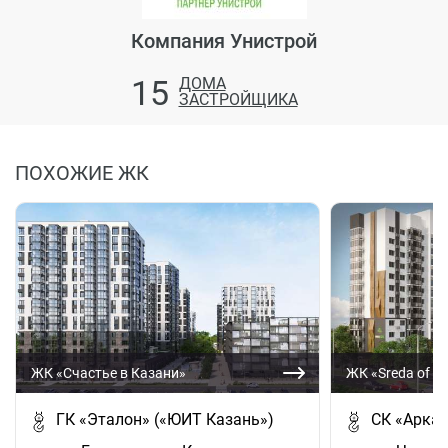
Компания Унистрой
15
ДОМА
ЗАСТРОЙЩИКА
ПОХОЖИЕ ЖК
ЖК «Счастье в Казани»
ЖК «Sreda of Li
ГК «Эталон» («ЮИТ Казань»)
СК «Арка