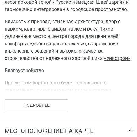
входами с улицы и зарядками для электросамокатов.
лесопарковой зоной «Русско-немецкая Швейцария» и
гармонично интегрирован в городское пространство.
Купить квартиру в ЖК «Уникум на Новаторов» можно
посредством полной оплаты, в рассрочку либо в
Близость к природе, стильная архитектура, двор с
ипотеку от банков-партнеров. Действуют акции,
парком, квартиры с видом на лес и реку. Тихое
скидки и специальные предложиния от застройщика.
уединенное место в центре города для ценителей
комфорта, удобства расположения, современных
инженерных решений и высокого качества
строительства от надежного застройщика
«Унистрой»
.
Благоустройство
Проект комфорт-класса будет реализован в
современном скандинавском стиле и условно
разделен на 2 большие локации: приватную – для
спокойного отдыха, прогулок с маленькими детьми и
ПОДРОБНЕЕ
активную – для любителей спорта и подвижных игр.
Территория двора будет выполнена в виде парка,
свободна от машин и доступа посторонних.
МЕСТОПОЛОЖЕНИЕ НА КАРТЕ