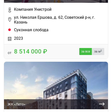
Компания Унистрой
ул. Николая Ершова, д. 62, Советский р-н, г.
Казань
Суконная слобода
2023
8 514 000
2
за все
за м
от
ЖК «Лето»