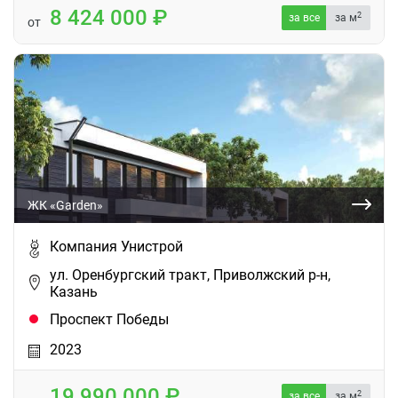
8 424 000
2
за все
за м
от
ЖК «Garden»
Компания Унистрой
ул. Оренбургский тракт, Приволжский р-н,
Казань
Проспект Победы
2023
19 990 000
2
за все
за м