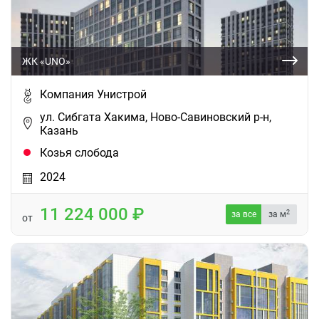
ЖК «UNO»
Компания Унистрой
ул. Сибгата Хакима, Ново-Савиновский р-н,
Казань
Козья слобода
2024
11 224 000
2
за все
за м
от