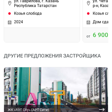
ул. Гаврилова, г. Казань
ул. Четае
Республика Татарстан
р-н, Казан
Козья слобода
Козья сло
2024
Дом сдан
6 900
от
ДРУГИЕ ПРЕДЛОЖЕНИЯ ЗАСТРОЙЩИКА
ЖК «ART City» (АРТ Сити)