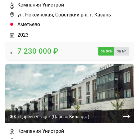
Компания Унистрой
ул. Ноксинская, Советский р-н, г. Казань
Аметьево
2023
7 230 000
2
за все
за м
от
ЖК «Царево Village» (Царево Вилладж)
Компания Унистрой