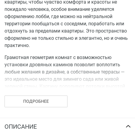
квартиры, чтобы чувство комфорта и красоты не
покидало человека, особое внимание уделяется
оформлению лобби, где можно на нейтральной
территории пообщаться с соседями, поработать или
отдохнуть за пределами квартиры. Это пространство
оформлено не только стильно и элегантно, но и очень
практично.
Грамотная геометрия комнат с возможностью
установки дровяных каминов позволит воплотить
любые желания в дизайне, а собственные террасы —
это идеальное место для зимнего сада или живой
зеленой стены. Картину дополняют потолки высотой
в 3 метра. В доме продумана каждая деталь для
приватной жизни на высоком уровне.
ПОДРОБНЕЕ
Квартирография дома включает варианты с
количеством комнат от одной до трех:
ОПИСАНИЕ
1-комнатные квартиры – от 54 кв.м;