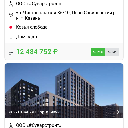
ООО «#Суварстроит»
ул. Чистопольская 86/10, Ново-Савиновский р-
н, г. Казань
Козья слобода
Дом сдан
12 484 752
2
за все
за м
от
ЖК «Станция Спортивная»
ООО «#Суварстроит»