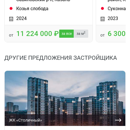
Козья слобода
Суконная
2024
2023
11 224 000
6 300
2
за все
за м
от
от
ДРУГИЕ ПРЕДЛОЖЕНИЯ ЗАСТРОЙЩИКА
ЖК «Столичный»