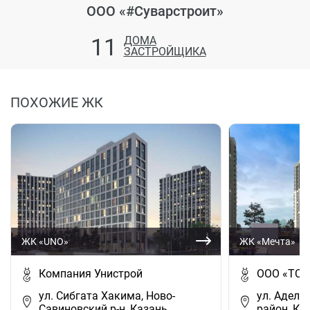
ООО «#Суварстроит»
11
ДОМА
ЗАСТРОЙЩИКА
ПОХОЖИЕ ЖК
ЖК «UNO»
ЖК «Мечта»
Компания Унистрой
ООО «ТСИ
ул. Сибгата Хакима, Ново-
ул. Аделя
Савиновский р-н, Казань
район, Ка