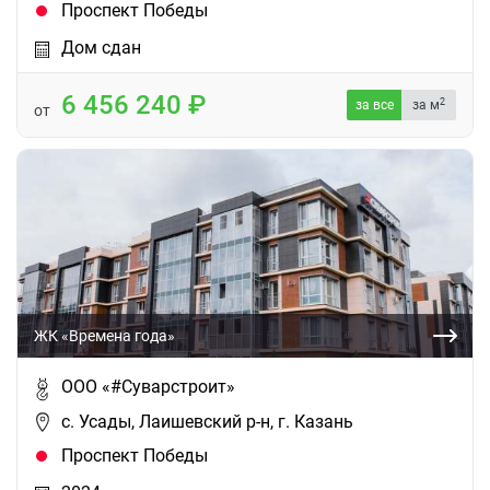
Проспект Победы
Дом сдан
6 456 240
2
за все
за м
от
ЖК «Времена года»
ООО «#Суварстроит»
с. Усады, Лаишевский р-н, г. Казань
Проспект Победы