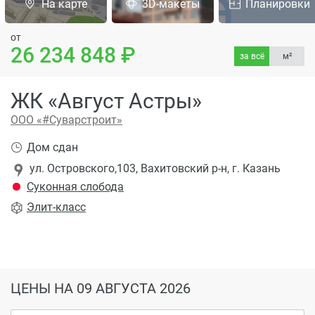
На карте
3D-макеты
Планировки
от
26 234 848
за всё
м²
ЖК «Август Астры»
ООО «#Суварстроит»
Дом сдан
ул. Островского,103, Вахитовский р-н, г. Казань
Суконная слобода
Элит
-класс
ЦЕНЫ
НА 09 АВГУСТА 2026