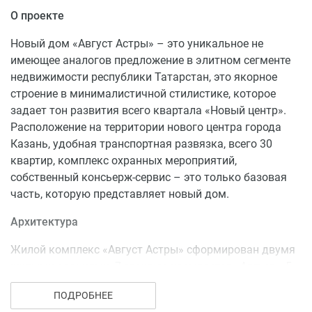
2-комнатные квартиры – от 58 кв.м;
О проекте
3-комнатные квартиры – от 121 кв.м.
Новый дом «Август Астры» – это уникальное не
Купить квартиру в доме «Август Астры» можно
имеющее аналогов предложение в элитном сегменте
посредством полной оплаты либо в ипотеку от банков-
недвижимости республики Татарстан, это якорное
партнеров. Также застройщик предоставляет
строение в минималистичной стилистике, которое
рассрочку платежа.
задает тон развития всего квартала «Новый центр».
Расположение на территории нового центра города
Казань, удобная транспортная развязка, всего 30
квартир, комплекс охранных мероприятий,
собственный консьерж-сервис – это только базовая
часть, которую представляет новый дом.
Архитектура
Жилой комплекс «Август Астры» сформирован двумя
жилыми зданиями. 7-этажное называется «Август», 5-
этажное – «Астры». При строительстве домов
ПОДРОБНЕЕ
используется монолитная технология с заполнением