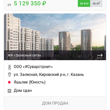
5 129 350
2
за все
за м
от
ЖК «Залесный сити»
ООО «#Суварстроит»
ул. Залесная, Кировский р-н, г. Казань
Яшьлек (Юность)
Дом сдан
ДОМ ПРОДАН