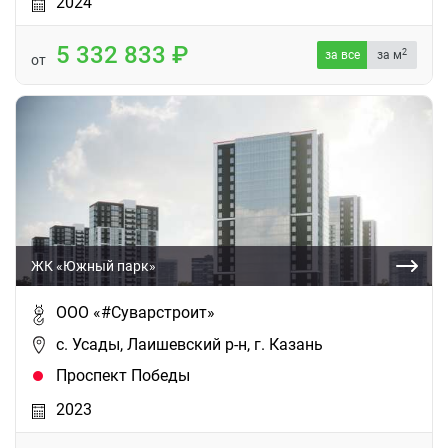
2024
5 332 833
2
за все
за м
от
ЖК «Южный парк»
ООО «#Суварстроит»
с. Усады, Лаишевский р-н, г. Казань
Проспект Победы
2023