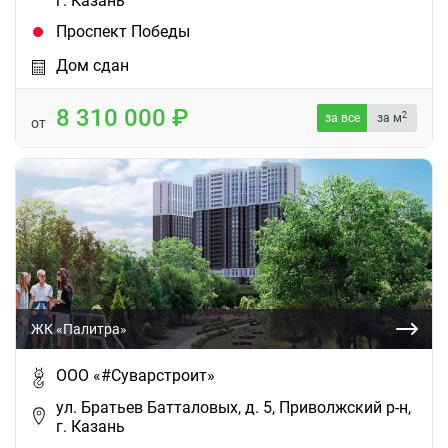
г. Казань
Проспект Победы
Дом сдан
8 310 000
2
за все
за м
от
ЖК «Палитра»
ООО «#Суварстроит»
ул. Братьев Батталовых, д. 5, Приволжский р-н,
г. Казань