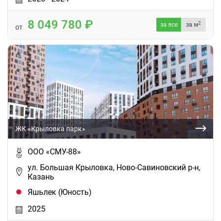
8 049 780
2
за все
за м
от
ЖК «Крыловка парк»
ООО «СМУ-88»
ул. Большая Крыловка, Ново-Савиновский р-н,
Казань
Яшьлек (Юность)
2025