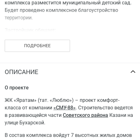
комплекса разместится муниципальный детский сад.
Будет проведено комплексное благоустройство
территории.
Застройщик обещает:
систему видеонаблюдения;
ПОДРОБНЕЕ
зону для выгула собак;
две современные игровые площадки для детей
разного возраста;
ОПИСАНИЕ
велопарковки у каждого подъезда;
урны для раздельного сбора мусора;
О проекте
зеленую зону;
лавочки и качели по всему периметру двора.
ЖК «Яратам» (тат. «Люблю») – проект комфорт-
Реализация проекта будет вестись в три очереди.
класса от компании
«СМУ-88»
. Строительство ведется
Квартирография включает варианты от студий до 3-
в развивающейся части
Советского района
Казани на
комнатных. Планировки удобные и современные.
улице Бухарской.
Минимальные цены на старте продаж – от 4 млн. за
В состав комплекса войдут 7 высотных жилых домов
однушку, что немало, учитывая начальную стадию