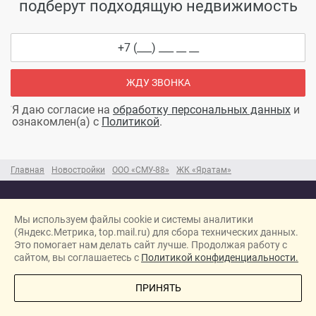
подберут подходящую недвижимость
ЖДУ ЗВОНКА
Я даю согласие на
обработку персональных данных
и
ознакомлен(а) с
Политикой
.
Главная
Новостройки
ООО «СМУ-88»
ЖК «Яратам»
Мы используем файлы cookie и системы аналитики
(Яндекс.Метрика, top.mail.ru) для сбора технических данных.
Это помогает нам делать сайт лучше. Продолжая работу с
info@novostroyka116.ru
сайтом, вы соглашаетесь с
Политикой конфиденциальности.
© 2026 / Новостройка116.рф
ПОЗВОНИТЕ МНЕ
Карта сайта →
ПРИНЯТЬ
Политика конфиденциальности