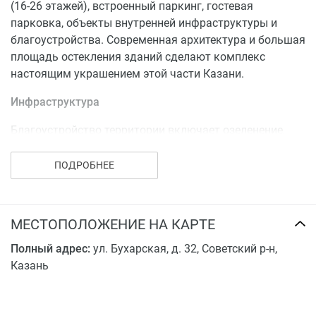
(16-26 этажей), встроенный паркинг, гостевая
реализации проекта (ведутся земельные работы по
парковка, объекты внутренней инфраструктуры и
устройству фундамента – по состоянию на ноябрь
благоустройства. Современная архитектура и большая
2020 г.).
площадь остекления зданий сделают комплекс
В пользу проекта говорят современная архитектура,
настоящим украшением этой части Казани.
удачное расположение и развитая инфраструктура
Инфраструктура
района.
Благоустройство территории включает озеленение,
установку игровых и спортивных площадок, создание
зон отдыха. Все это разместится на огороженной
ПОДРОБНЕЕ
охраняемой территории двора. На первых этажах
предусмотрены коммерческие помещения, в которых
откроются предприятия сферы обслуживания и
МЕСТОПОЛОЖЕНИЕ НА КАРТЕ
торговли.
Полный адрес:
ул. Бухарская, д. 32, Советский р-н,
С внешней инфраструктурой также не возникнет
Казань
проблем. В радиусе 1-2 километров от комплекса есть
все необходимое: школы, детские сады, поликлиники,
спортивные клубы, кафе, рестораны, магазины и