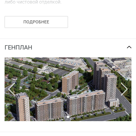
либо чистовой отделкой.
Предчистовая отделка:
ПОДРОБНЕЕ
штукатурка стен и стяжка пола;
современные пластиковые стеклопакеты;
установленные индивидуальные счетчики;
ГЕНПЛАН
входная металлическая дверь.
Чистовая отделка:
настил ламината;
установленная сантехника в ванной комнате;
натяжные потолки, люстры, светильники и
розетки;
межкомнатные двери.
Купить квартиру в ЖК «Яратам» можно в ипотеку, либо
посредством полной оплаты.