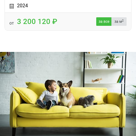
2024
3 200 120
2
за все
за м
от