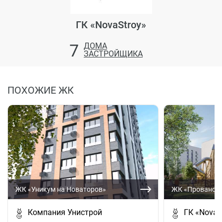
ГК «NovaStroy»
7
ДОМА
ЗАСТРОЙЩИКА
ПОХОЖИЕ ЖК
ЖК «Уникум на Новаторов»
ЖК «Прованс»
Компания Унистрой
ГК «NovaS