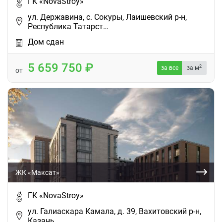
ГК «NovaStroy»
ул. Державина, с. Сокуры, Лаишевский р-н,
Республика Татарст…
Дом сдан
5 659 750
2
за все
за м
от
ЖК «Максат»
ГК «NovaStroy»
ул. Галиаскара Камала, д. 39, Вахитовский р-н,
Казань