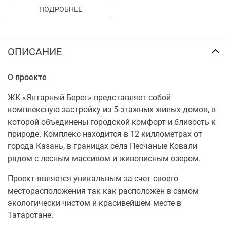
ПОДРОБНЕЕ
В настоящее время комлекс сдан!
Купить квартиру в ЖК «Янтарный Берег» можно
посредством полной оплаты, в рассрочку или в
ОПИСАНИЕ
ипотеку от ведущих банков. Действуют акции, скидки
и специальные предложения от застройщика.
О проекте
ЖК «Янтарный Берег» представляет собой
комплексную застройку из 5-этажных жилых домов, в
которой объединены городской комфорт и близость к
природе. Комплекс находится в 12 киллометрах от
города Казань, в границах села Песчаные Ковали
рядом с лесным массивом и живописным озером.
Проект является уникальным за счет своего
месторасположения так как расположен в самом
экологически чистом и красивейшем месте в
Татарстане.