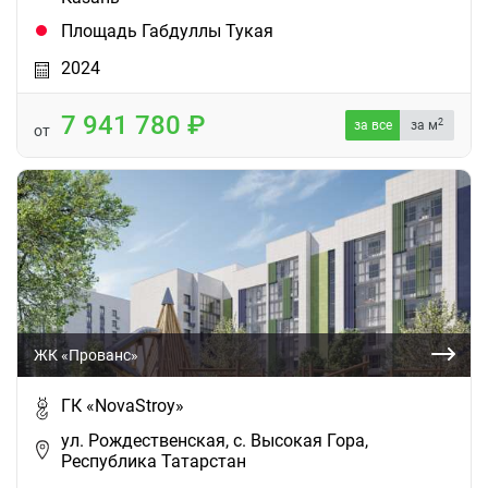
Площадь Габдуллы Тукая
2024
7 941 780
2
за все
за м
от
ЖК «Прованс»
ГК «NovaStroy»
ул. Рождественская, с. Высокая Гора,
Республика Татарстан