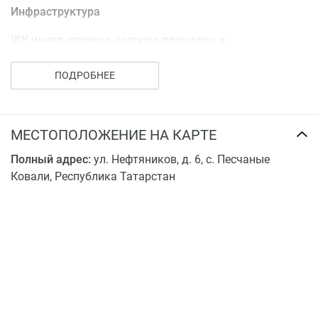
Инфраструктура
ЖК имеет игровую детскую площадку и
благоустроенную территорию с открытыми
парковочнами местами. В шаговой доступности
ПОДРОБНЕЕ
располагается поликлиника, школа, детский сад, банк,
прогулочный парк и спортивный центр.
МЕСТОПОЛОЖЕНИЕ НА КАРТЕ
Полный адрес:
ул. Нефтяников, д. 6, с. Песчаные
Ковали, Республика Татарстан