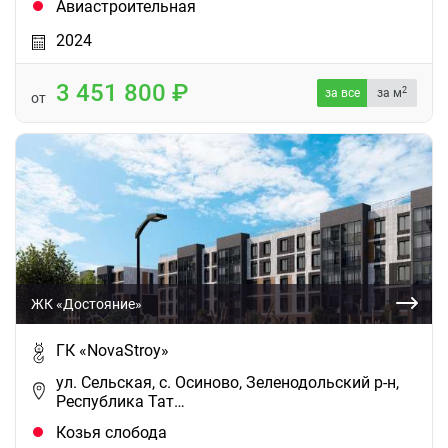
Авиастроительная
2024
3 451 800
2
за все
за м
от
ЖК «Достояние»
ГК «NovaStroy»
ул. Сельская, с. Осиново, Зеленодольский р-н,
Республика Тат…
Козья слобода