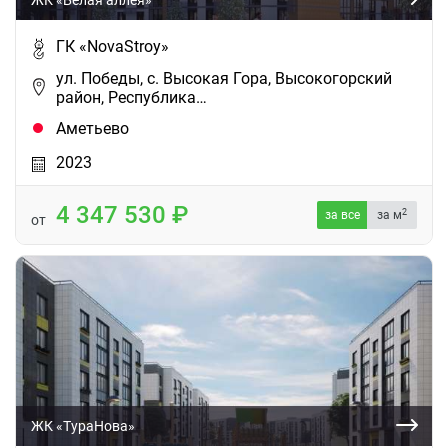
ЖК «Белая аллея»
ГК «NovaStroy»
ул. Победы, с. Высокая Гора, Высокогорский
район, Республика…
Аметьево
2023
4 347 530
2
за все
за м
от
ЖК «ТураНова»