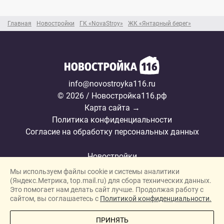
Главная
Новостройки
ГК «NovaStroy»
ЖК «Янтарный берег»
info@novostroyka116.ru
© 2026 / Новостройка116.рф
Карта сайта →
Политика конфиденциальности
Согласие на обработку персональных данных
Новостройки
Мы используем файлы cookie и системы аналитики
Застройщики
(Яндекс.Метрика, top.mail.ru) для сбора технических данных.
Ипотека
Это помогает нам делать сайт лучше. Продолжая работу с
сайтом, вы соглашаетесь с
Политикой конфиденциальности.
Ипотечный калькулятор
ПОЗВОНИТЕ МНЕ
ПРИНЯТЬ