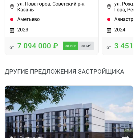
ул. Новаторов, Советский р-н,
ул. Рожде
Казань
Гора, Рес
Аметьево
Авиастро
2023
2024
7 094 000
3 451
2
за все
за м
от
от
ДРУГИЕ ПРЕДЛОЖЕНИЯ ЗАСТРОЙЩИКА