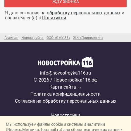
ЖДУ ЗВОНКА
Я даю согласие на
обработку персональных данных
и
ознакомлен(а) с
Политикой
.
Главная
Новостройки
ООО «СМУ-88»
ЖК «Привилегия»
info@novostroyka116.ru
© 2026 / Новостройка116.рф
Карта сайта →
Политика конфиденциальности
Согласие на обработку персональных данных
Новостройки
Мы используем файлы cookie и системы аналитики
Застройщики
(Яндекс.Метрика, top.mail.ru) для сбора технических данных.