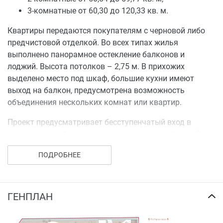
3-комнатные от 60,30 до 120,33 кв. м.
Квартиры передаются покупателям с черновой либо
предчистовой отделкой. Во всех типах жилья
выполнено панорамное остекление балконов и
лоджий. Высота потолков – 2,75 м. В прихожих
выделено место под шкаф, большие кухни имеют
выход на балкон, предусмотрена возможность
объединения нескольких комнат или квартир.
Проект предусматривает бесступенчатый вход в
подъезды, удобные пандусы и широкие тамбуры. В
каждом подъезде установлены современные
ПОДРОБНЕЕ
бесшумные лифты европейского
производства, выделены места для хранения
велосипедов и колясок. Отделка мест общего
пользования будет выполнена по индивидуальному
ГЕНПЛАН
дизайн-проекту.