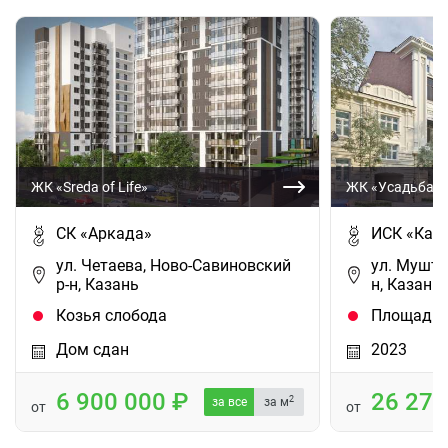
ЖК «Sreda of Life»
ЖК «Усадьба И
СК «Аркада»
ИСК «Кам
ул. Четаева, Ново-Савиновский
ул. Мушта
р-н, Казань
н, Казань
Козья слобода
Площадь 
Дом сдан
2023
6 900 000
26 27
2
за все
за м
от
от