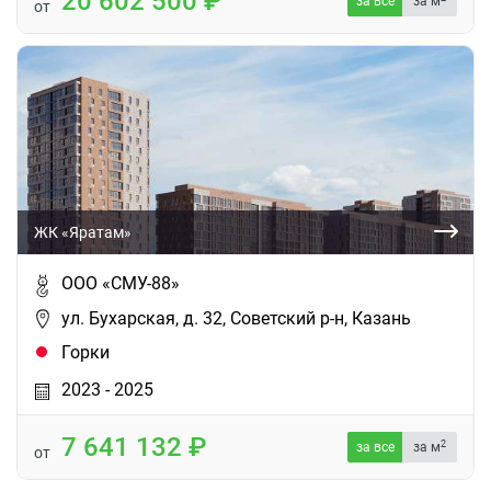
20 602 500
за все
за м
от
ЖК «Яратам»
ООО «СМУ-88»
ул. Бухарская, д. 32, Советский р-н, Казань
Горки
2023 - 2025
7 641 132
2
за все
за м
от