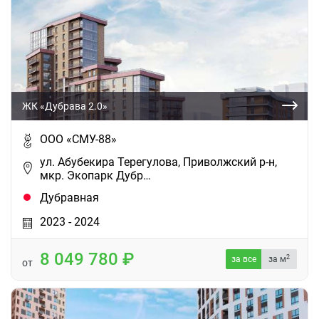
ЖК «Дубрава 2.0»
ООО «СМУ-88»
ул. Абубекира Терегулова, Приволжский р-н,
мкр. Экопарк Дубр…
Дубравная
2023 - 2024
8 049 780
2
за все
за м
от