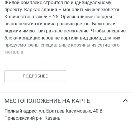
Жилой комплекс строится по индивидуальному
проекту. Каркас здания – монолитный железобетон.
Количество этажей – 25. Оригинальные фасады
выполнены из кирпича разных цветов. Балконы и
лоджии имеют витражное остекление. Чтобы внешние
блоки кондиционеров не портили вид дома, для них
предусмотрены специальные корзины из сетчатого
металла.
Преимущества ЖК «Привилегия»:
уникальный авторский проект;
ПОДРОБНЕЕ
качественные строительные материалы;
панорамное остекление балконов и лоджий;
ландшафтный дизайн;
МЕСТОПОЛОЖЕНИЕ НА КАРТЕ
закрытая охраняемая территория;
Полный адрес:
двор без машин;
ул. Братьев Касимовых, 40 В,
Приволжский р-н, Казань
современные детские и спортивные площадки;
зоны для йоги, фитнеса и workout;