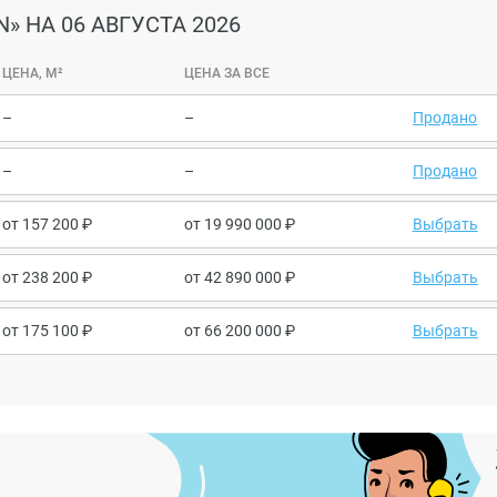
N»
НА 06 АВГУСТА 2026
ЦЕНА, М²
ЦЕНА ЗА ВСЕ
–
–
Продано
–
–
Продано
от
157 200
от
19 990 000
Выбрать
от
238 200
от
42 890 000
Выбрать
от
175 100
от
66 200 000
Выбрать