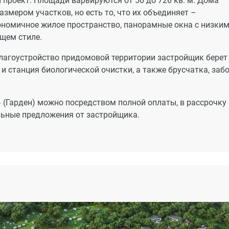
 проект. Площади варьируются от 56 до 726 кв. м. Дома
змером участков, но есть то, что их объединяет –
ономичное жилое пространство, панорамные окна с низки
щем стиле.
лагоустройство придомовой территории застройщик берет
 и станция биологической очистки, а также брусчатка, забо
» (Гарден) можно посредством полной оплаты, в рассрочку
альные предложения от застройщика.