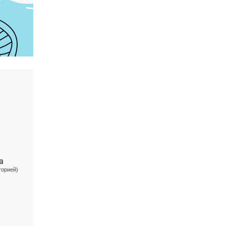
а
торией)