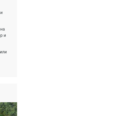
ми
 на
р и
 или