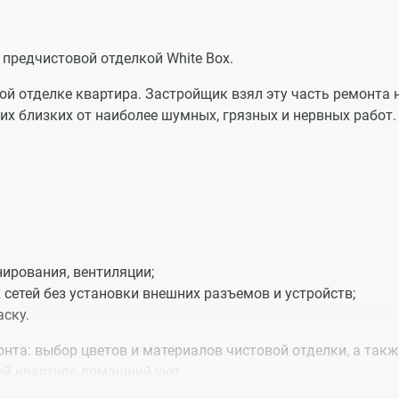
предчистовой отделкой White Box.
вой отделке квартира. Застройщик взял эту часть ремонта 
оих близких от наиболее шумных, грязных и нервных работ.
нирования, вентиляции;
сетей без установки внешних разъемов и устройств;
аску.
нта: выбор цветов и материалов чистовой отделки, а такж
вой квартире домашний уют.