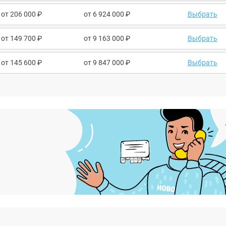
от
206 000
от
6 924 000
Выбрать
от
149 700
от
9 163 000
Выбрать
от
145 600
от
9 847 000
Выбрать